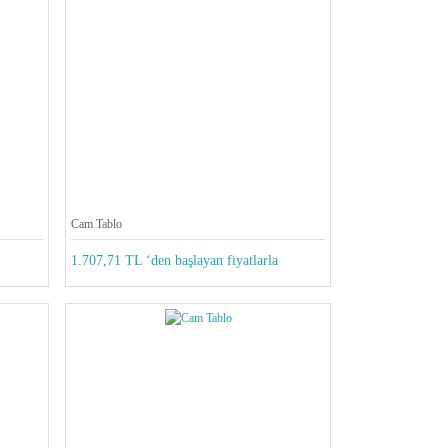
Cam Tablo
1.707,71 TL ‘den başlayan fiyatlarla