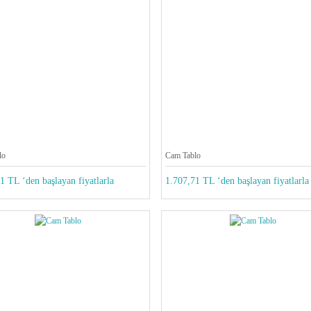
lo
Cam Tablo
1 TL ‘den başlayan fiyatlarla
1.707,71 TL ‘den başlayan fiyatlarla