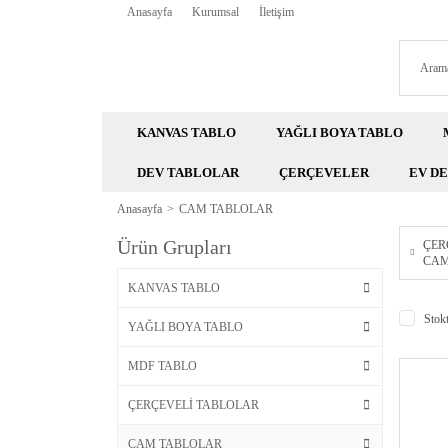
Anasayfa
Kurumsal
İletişim
KANVAS TABLO
YAĞLI BOYA TABLO
DEV TABLOLAR
ÇERÇEVELER
EV D
Anasayfa
CAM TABLOLAR
Ürün Grupları
ÇER
CAM
KANVAS TABLO
Stokt
YAĞLI BOYA TABLO
MDF TABLO
ÇERÇEVELİ TABLOLAR
CAM TABLOLAR