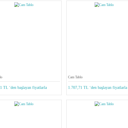
lo
Cam Tablo
1 TL ‘den başlayan fiyatlarla
1.707,71 TL ‘den başlayan fiyatlarla