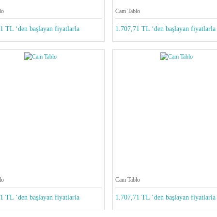
lo
Cam Tablo
1 TL ‘den başlayan fiyatlarla
1.707,71 TL ‘den başlayan fiyatlarla
lo
Cam Tablo
1 TL ‘den başlayan fiyatlarla
1.707,71 TL ‘den başlayan fiyatlarla