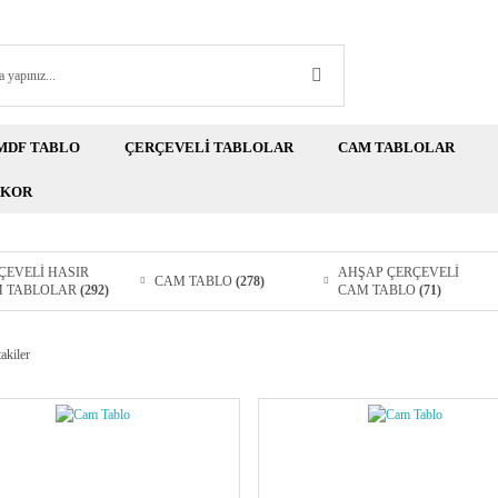
MDF TABLO
ÇERÇEVELİ TABLOLAR
CAM TABLOLAR
EKOR
ÇEVELİ HASIR
AHŞAP ÇERÇEVELİ
CAM TABLO
(278)
 TABLOLAR
(292)
CAM TABLO
(71)
akiler