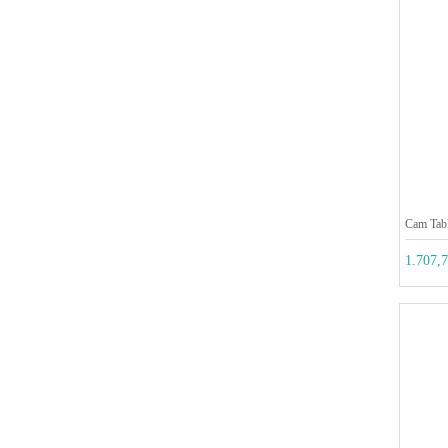
Cam Tab
1.707,7