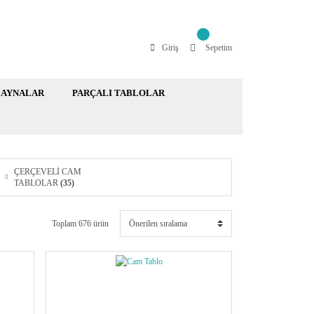
Giriş
Sepetim
AYNALAR
PARÇALI TABLOLAR
ÇERÇEVELİ CAM
TABLOLAR
(35)
Toplam 676 ürün