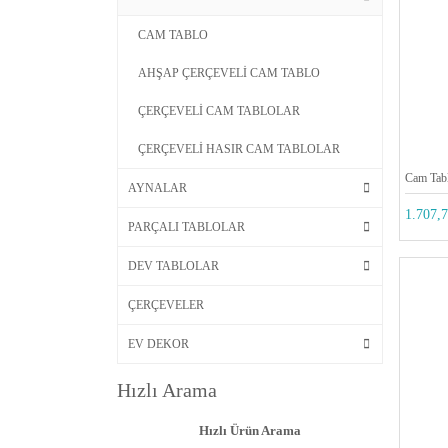
CAM TABLO
AHŞAP ÇERÇEVELİ CAM TABLO
ÇERÇEVELİ CAM TABLOLAR
ÇERÇEVELİ HASIR CAM TABLOLAR
Cam Tab
AYNALAR
1.707,7
PARÇALI TABLOLAR
DEV TABLOLAR
ÇERÇEVELER
EV DEKOR
Hızlı Arama
Hızlı Ürün Arama