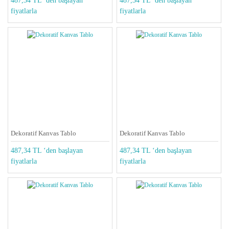
487,34 TL ‘den başlayan
487,34 TL ‘den başlayan
fiyatlarla
fiyatlarla
Dekoratif Kanvas Tablo
Dekoratif Kanvas Tablo
487,34 TL ‘den başlayan
487,34 TL ‘den başlayan
fiyatlarla
fiyatlarla