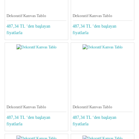
Dekoratif Kanvas Tablo
Dekoratif Kanvas Tablo
487,34 TL ‘den başlayan
487,34 TL ‘den başlayan
fiyatlarla
fiyatlarla
Dekoratif Kanvas Tablo
Dekoratif Kanvas Tablo
487,34 TL ‘den başlayan
487,34 TL ‘den başlayan
fiyatlarla
fiyatlarla