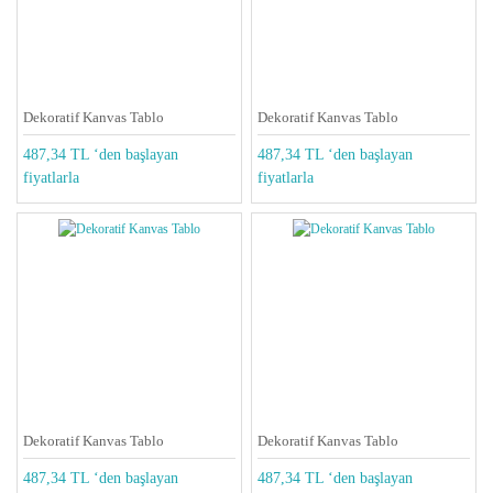
Dekoratif Kanvas Tablo
Dekoratif Kanvas Tablo
487,34 TL ‘den başlayan
487,34 TL ‘den başlayan
fiyatlarla
fiyatlarla
Dekoratif Kanvas Tablo
Dekoratif Kanvas Tablo
487,34 TL ‘den başlayan
487,34 TL ‘den başlayan