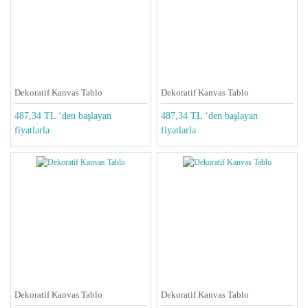
Dekoratif Kanvas Tablo
Dekoratif Kanvas Tablo
487,34 TL ‘den başlayan
487,34 TL ‘den başlayan
fiyatlarla
fiyatlarla
Dekoratif Kanvas Tablo
Dekoratif Kanvas Tablo