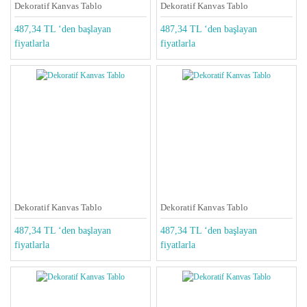
Dekoratif Kanvas Tablo
Dekoratif Kanvas Tablo
487,34 TL ‘den başlayan
487,34 TL ‘den başlayan
fiyatlarla
fiyatlarla
Dekoratif Kanvas Tablo
Dekoratif Kanvas Tablo
487,34 TL ‘den başlayan
487,34 TL ‘den başlayan
fiyatlarla
fiyatlarla