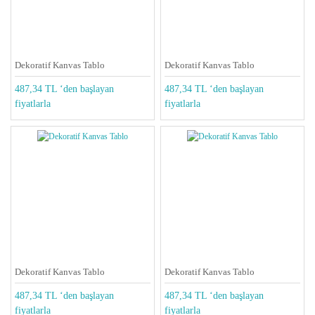
Dekoratif Kanvas Tablo
Dekoratif Kanvas Tablo
487,34 TL ‘den başlayan
487,34 TL ‘den başlayan
fiyatlarla
fiyatlarla
Dekoratif Kanvas Tablo
Dekoratif Kanvas Tablo
487,34 TL ‘den başlayan
487,34 TL ‘den başlayan
fiyatlarla
fiyatlarla