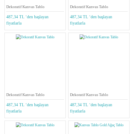
Dekoratif Kanvas Tablo
Dekoratif Kanvas Tablo
487,34 TL ‘den başlayan
487,34 TL ‘den başlayan
fiyatlarla
fiyatlarla
Dekoratif Kanvas Tablo
Dekoratif Kanvas Tablo
487,34 TL ‘den başlayan
487,34 TL ‘den başlayan
fiyatlarla
fiyatlarla