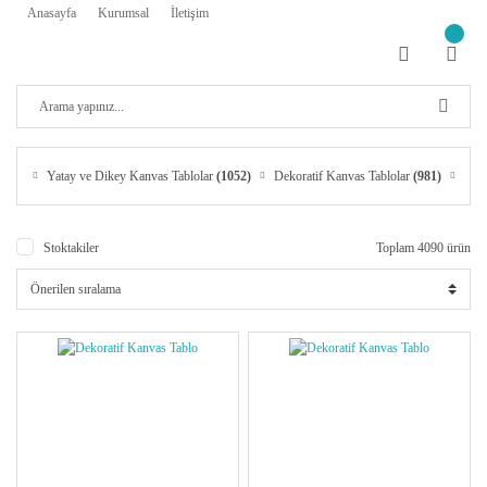
Anasayfa
Kurumsal
İletişim
Yatay ve Dikey Kanvas Tablolar
(1052)
Dekoratif Kanvas Tablolar
(981)
Çiçe
Stoktakiler
Toplam 4090 ürün