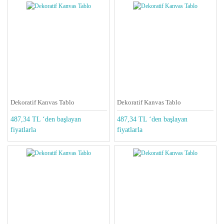
Dekoratif Kanvas Tablo
Dekoratif Kanvas Tablo
487,34 TL ‘den başlayan
487,34 TL ‘den başlayan
fiyatlarla
fiyatlarla