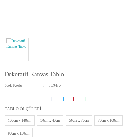
Yatay ve Dikey Kanvas Tablolar
Bebek ve Çocuk Odası Tabloları
Resmini Gönder Tablo Yapalım
Dekoratif Kanvas Tablo
Stok Kodu
TC9476
TABLO ÖLÇÜLERİ
100cm x 140cm
30cm x 40cm
50cm x 70cm
70cm x 100cm
90cm x 130cm