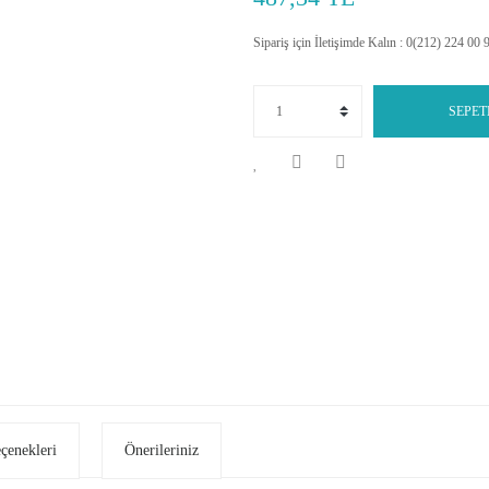
Sipariş için İletişimde Kalın : 0(212) 224 00 
SEPET
eçenekleri
Önerileriniz