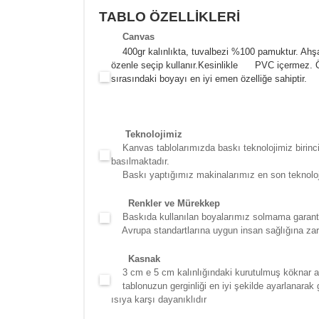
TABLO ÖZELLİKLERİ
Canva
s
400gr kalınlıkta, tuvalbezi %100 pamuktur. Ahşa
özenle seçip kullanır.
Kesinlikle PVC içermez. Öze
sırasındaki boyayı en iyi emen özelliğe sahiptir.
Teknolojimiz
Kanvas tablolarımızda baskı teknolojimiz birinci 
basılmaktadır.
Baskı yaptığımız makinalarımız en son teknolojidir
Renkler ve Mürekkep
Baskıda kullanılan boyalarımız solmama garantili
Avrupa standartlarına uygun insan sağlığına zara
Kasna
k
3 cm e 5 cm kalınlığındaki kurutulmuş köknar ağac
tablonuzun gerginliği en iyi şekilde ayarlanarak g
ısıya karşı dayanıklıdır