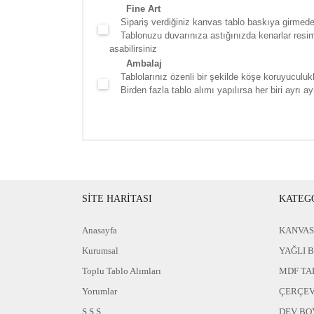
Fine Art
Sipariş verdiğiniz kanvas tablo baskıya girmede
Tablonuzu duvarınıza astığınızda kenarlar resim d
asabilirsiniz
Ambalaj
Tablolarınız özenli bir şekilde köşe koruyuculukla
Birden fazla tablo alımı yapılırsa her biri ayrı ayr
SİTE HARİTASI
KATEG
Anasayfa
KANVAS
Kurumsal
YAĞLI 
Toplu Tablo Alımları
MDF TA
Yorumlar
ÇERÇEV
S.S.S
DEV BO