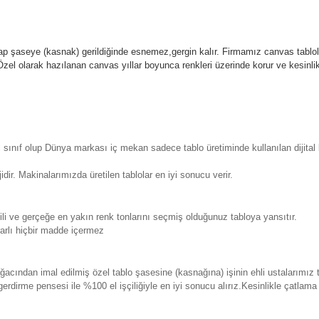
p şaseye (kasnak) gerildiğinde esnemez,gergin kalır.
Firmamız canvas tablola
l olarak hazılanan canvas yıllar boyunca renkleri üzerinde korur ve kesin
sınıf olup Dünya markası iç mekan sadece tablo üretiminde kullanılan dijita
. Makinalarımızda üretilen tablolar en iyi sonucu verir.
 ve gerçeğe en yakın renk tonlarını seçmiş olduğunuz tabloya yansıtır.
rlı hiçbir madde içermez
ından imal edilmiş özel tablo şasesine (kasnağına) işinin ehli ustalarımız 
erdirme pensesi ile %100 el işçiliğiyle en iyi sonucu alırız.Kesinlikle çatla