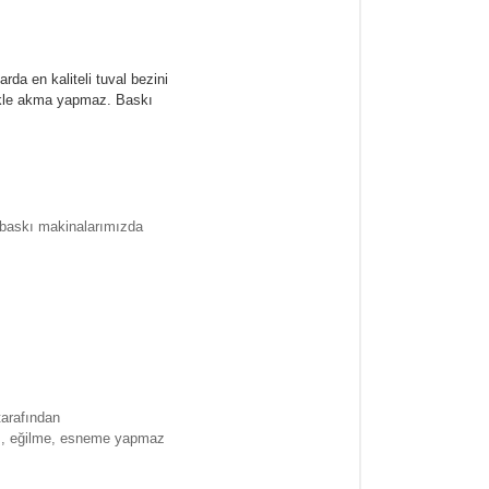
rda en kaliteli tuval bezini
likle akma yapmaz.
Baskı
l baskı makinalarımızda
tarafından
ma , eğilme, esneme yapmaz