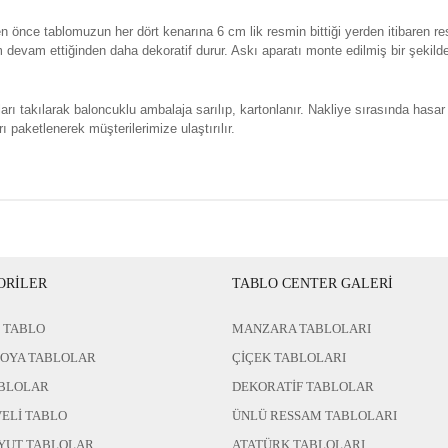
n önce tablomuzun her dört kenarına 6 cm lik resmin bittiği yerden itibaren re
evam ettiğinden daha dekoratif durur. Askı aparatı monte edilmiş bir şekild
rı takılarak baloncuklu ambalaja sarılıp, kartonlanır. Nakliye sırasında hasar
ı paketlenerek müşterilerimize ulaştırılır.
ORİLER
TABLO CENTER GALERİ
 TABLO
MANZARA TABLOLARI
BOYA TABLOLAR
ÇİÇEK TABLOLARI
BLOLAR
DEKORATİF TABLOLAR
ELİ TABLO
ÜNLÜ RESSAM TABLOLARI
YUT TABLOLAR
ATATÜRK TABLOLARI