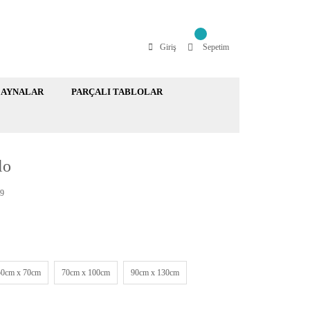
Giriş
Sepetim
AYNALAR
PARÇALI TABLOLAR
lo
9
50cm x 70cm
70cm x 100cm
90cm x 130cm