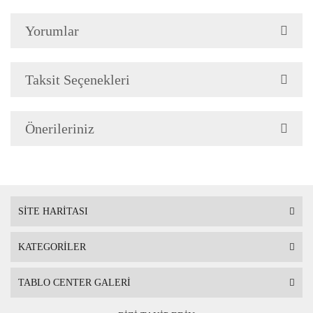
Çerçeve Özellik
Çerçeve 2cm genişliğinded
Yorumlar
Askı
Çerçevenin arkasında mont
Taksit Seçenekleri
Ambalaj
Çerçeveli Tablolarınız öze
Önerileriniz
Nakliye sırasında hasar g
SİTE HARİTASI
KATEGORİLER
TABLO CENTER GALERİ