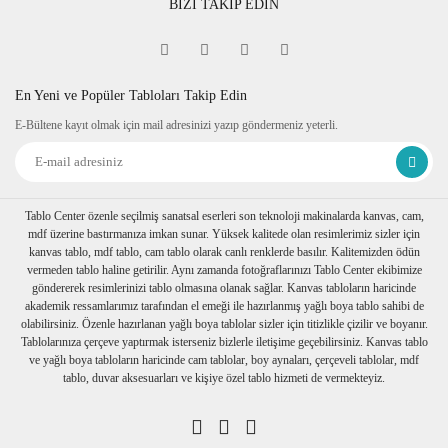
BİZİ TAKİP EDİN
En Yeni ve Popüler Tabloları Takip Edin
E-Bültene kayıt olmak için mail adresinizi yazıp göndermeniz yeterli.
Tablo Center özenle seçilmiş sanatsal eserleri son teknoloji makinalarda kanvas, cam,
mdf üzerine bastırmanıza imkan sunar. Yüksek kalitede olan resimlerimiz sizler için
kanvas tablo, mdf tablo, cam tablo olarak canlı renklerde basılır. Kalitemizden ödün
vermeden tablo haline getirilir. Aynı zamanda fotoğraflarınızı Tablo Center ekibimize
göndererek resimlerinizi tablo olmasına olanak sağlar. Kanvas tabloların haricinde
akademik ressamlarımız tarafından el emeği ile hazırlanmış yağlı boya tablo sahibi de
olabilirsiniz. Özenle hazırlanan yağlı boya tablolar sizler için titizlikle çizilir ve boyanır.
Tablolarınıza çerçeve yaptırmak isterseniz bizlerle iletişime geçebilirsiniz. Kanvas tablo
ve yağlı boya tabloların haricinde cam tablolar, boy aynaları, çerçeveli tablolar, mdf
tablo, duvar aksesuarları ve kişiye özel tablo hizmeti de vermekteyiz.