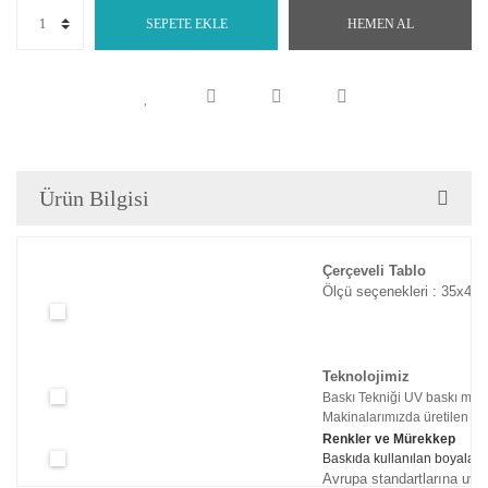
SEPETE EKLE
HEMEN AL
Ürün Bilgisi
Çerçeveli Tablo
Ölçü seçenekleri : 35x45c
Teknolojimiz
Baskı Tekniği UV baskı maki
Makinalarımızda üretilen tabl
Renkler ve Mürekkep
Baskıda kullanılan boyaları
Avrupa standartlarına uyg