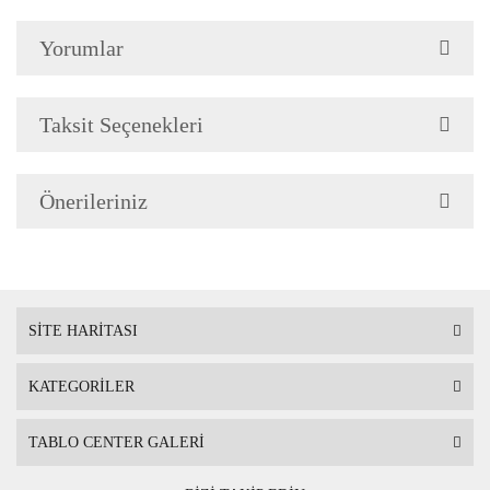
Çerçeve Özellik
Çerçeve 2cm genişliğinded
Yorumlar
Askı
Çerçevenin arkasında mont
Taksit Seçenekleri
Ambalaj
Çerçeveli Tablolarınız öze
Önerileriniz
Nakliye sırasında hasar g
SİTE HARİTASI
KATEGORİLER
TABLO CENTER GALERİ