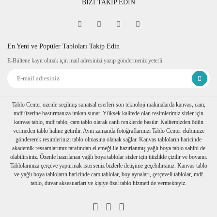
BİZİ TAKİP EDİN
En Yeni ve Popüler Tabloları Takip Edin
E-Bültene kayıt olmak için mail adresinizi yazıp göndermeniz yeterli.
Tablo Center özenle seçilmiş sanatsal eserleri son teknoloji makinalarda kanvas, cam,
mdf üzerine bastırmanıza imkan sunar. Yüksek kalitede olan resimlerimiz sizler için
kanvas tablo, mdf tablo, cam tablo olarak canlı renklerde basılır. Kalitemizden ödün
vermeden tablo haline getirilir. Aynı zamanda fotoğraflarınızı Tablo Center ekibimize
göndererek resimlerinizi tablo olmasına olanak sağlar. Kanvas tabloların haricinde
akademik ressamlarımız tarafından el emeği ile hazırlanmış yağlı boya tablo sahibi de
olabilirsiniz. Özenle hazırlanan yağlı boya tablolar sizler için titizlikle çizilir ve boyanır.
Tablolarınıza çerçeve yaptırmak isterseniz bizlerle iletişime geçebilirsiniz. Kanvas tablo
ve yağlı boya tabloların haricinde cam tablolar, boy aynaları, çerçeveli tablolar, mdf
tablo, duvar aksesuarları ve kişiye özel tablo hizmeti de vermekteyiz.