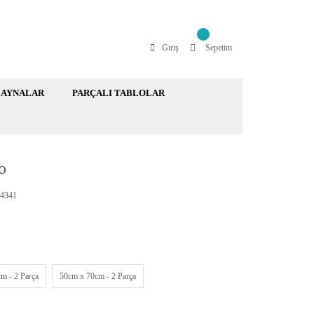
Giriş
Sepetim
AYNALAR
PARÇALI TABLOLAR
o
4341
m - 2 Parça
50cm x 70cm - 2 Parça