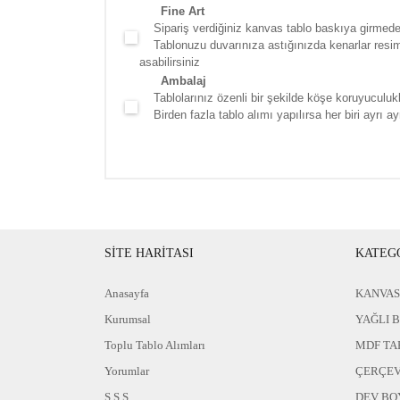
Fine Art
Sipariş verdiğiniz kanvas tablo baskıya girmede
Tablonuzu duvarınıza astığınızda kenarlar resim d
asabilirsiniz
Ambalaj
Tablolarınız özenli bir şekilde köşe koruyuculukla
Birden fazla tablo alımı yapılırsa her biri ayrı ayr
SİTE HARİTASI
KATEG
Anasayfa
KANVAS
Kurumsal
YAĞLI 
Toplu Tablo Alımları
MDF TA
Yorumlar
ÇERÇEV
S.S.S
DEV BO