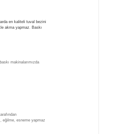
rda en kaliteli tuval bezini
likle akma yapmaz.
Baskı
l baskı makinalarımızda
tarafından
ma , eğilme, esneme yapmaz