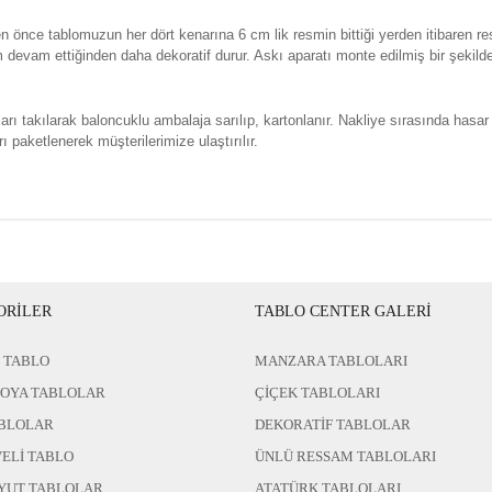
n önce tablomuzun her dört kenarına 6 cm lik resmin bittiği yerden itibaren re
evam ettiğinden daha dekoratif durur. Askı aparatı monte edilmiş bir şekild
rı takılarak baloncuklu ambalaja sarılıp, kartonlanır. Nakliye sırasında hasar
ı paketlenerek müşterilerimize ulaştırılır.
ORİLER
TABLO CENTER GALERİ
 TABLO
MANZARA TABLOLARI
BOYA TABLOLAR
ÇİÇEK TABLOLARI
BLOLAR
DEKORATİF TABLOLAR
ELİ TABLO
ÜNLÜ RESSAM TABLOLARI
YUT TABLOLAR
ATATÜRK TABLOLARI