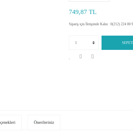
749,87 TL
Sipariş için İletişimde Kalın : 0(212) 224 00 
SEPET
eçenekleri
Önerileriniz