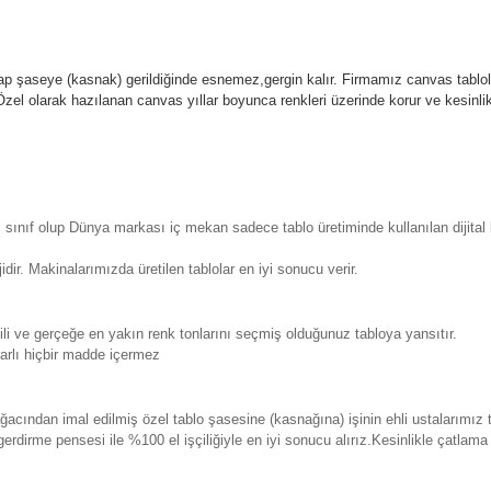
p şaseye (kasnak) gerildiğinde esnemez,gergin kalır.
Firmamız canvas tablola
l olarak hazılanan canvas yıllar boyunca renkleri üzerinde korur ve kesin
sınıf olup Dünya markası iç mekan sadece tablo üretiminde kullanılan dijita
. Makinalarımızda üretilen tablolar en iyi sonucu verir.
 ve gerçeğe en yakın renk tonlarını seçmiş olduğunuz tabloya yansıtır.
rlı hiçbir madde içermez
ından imal edilmiş özel tablo şasesine (kasnağına) işinin ehli ustalarımız 
erdirme pensesi ile %100 el işçiliğiyle en iyi sonucu alırız.Kesinlikle çatla