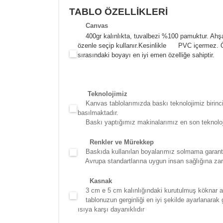
TABLO ÖZELLİKLERİ
Canva
s
400gr kalınlıkta, tuvalbezi %100 pamuktur. Ahşa
özenle seçip kullanır.
Kesinlikle PVC içermez. Öze
sırasındaki boyayı en iyi emen özelliğe sahiptir.
Teknolojimiz
Kanvas tablolarımızda baskı teknolojimiz birinci 
basılmaktadır.
Baskı yaptığımız makinalarımız en son teknolojidir
Renkler ve Mürekkep
Baskıda kullanılan boyalarımız solmama garantili
Avrupa standartlarına uygun insan sağlığına zara
Kasna
k
3 cm e 5 cm kalınlığındaki kurutulmuş köknar ağac
tablonuzun gerginliği en iyi şekilde ayarlanarak g
ısıya karşı dayanıklıdır