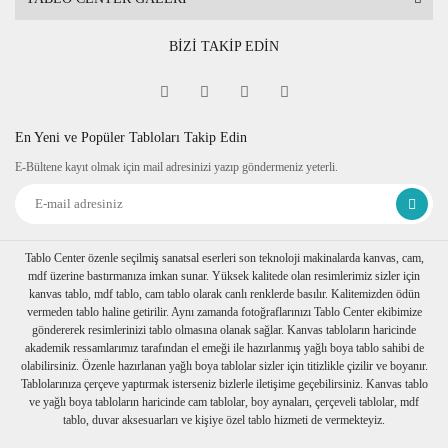
BİZİ TAKİP EDİN
En Yeni ve Popüler Tabloları Takip Edin
E-Bültene kayıt olmak için mail adresinizi yazıp göndermeniz yeterli.
Tablo Center özenle seçilmiş sanatsal eserleri son teknoloji makinalarda kanvas, cam,
mdf üzerine bastırmanıza imkan sunar. Yüksek kalitede olan resimlerimiz sizler için
kanvas tablo, mdf tablo, cam tablo olarak canlı renklerde basılır. Kalitemizden ödün
vermeden tablo haline getirilir. Aynı zamanda fotoğraflarınızı Tablo Center ekibimize
göndererek resimlerinizi tablo olmasına olanak sağlar. Kanvas tabloların haricinde
akademik ressamlarımız tarafından el emeği ile hazırlanmış yağlı boya tablo sahibi de
olabilirsiniz. Özenle hazırlanan yağlı boya tablolar sizler için titizlikle çizilir ve boyanır.
Tablolarınıza çerçeve yaptırmak isterseniz bizlerle iletişime geçebilirsiniz. Kanvas tablo
ve yağlı boya tabloların haricinde cam tablolar, boy aynaları, çerçeveli tablolar, mdf
tablo, duvar aksesuarları ve kişiye özel tablo hizmeti de vermekteyiz.