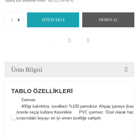
Sipariş için İletişimde Kalın : 0(212) 224 00 92
SEPETE EKLE
HEMEN AL
Ürün Bilgisi
TABLO ÖZELLİKLERİ
Canva
s
400gr kalınlıkta, tuvalbezi %100 pamuktur. Ahşap şaseye (kasnak)
özenle seçip kullanır.
Kesinlikle PVC içermez. Özel olarak hazılana
sırasındaki boyayı en iyi emen özelliğe sahiptir.