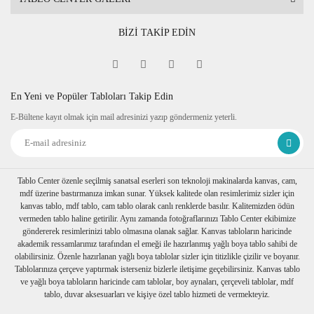
BİZİ TAKİP EDİN
En Yeni ve Popüler Tabloları Takip Edin
E-Bültene kayıt olmak için mail adresinizi yazıp göndermeniz yeterli.
Tablo Center özenle seçilmiş sanatsal eserleri son teknoloji makinalarda kanvas, cam,
mdf üzerine bastırmanıza imkan sunar. Yüksek kalitede olan resimlerimiz sizler için
kanvas tablo, mdf tablo, cam tablo olarak canlı renklerde basılır. Kalitemizden ödün
vermeden tablo haline getirilir. Aynı zamanda fotoğraflarınızı Tablo Center ekibimize
göndererek resimlerinizi tablo olmasına olanak sağlar. Kanvas tabloların haricinde
akademik ressamlarımız tarafından el emeği ile hazırlanmış yağlı boya tablo sahibi de
olabilirsiniz. Özenle hazırlanan yağlı boya tablolar sizler için titizlikle çizilir ve boyanır.
Tablolarınıza çerçeve yaptırmak isterseniz bizlerle iletişime geçebilirsiniz. Kanvas tablo
ve yağlı boya tabloların haricinde cam tablolar, boy aynaları, çerçeveli tablolar, mdf
tablo, duvar aksesuarları ve kişiye özel tablo hizmeti de vermekteyiz.