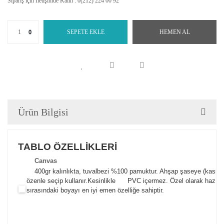
Sipariş için İletişimde Kalın : 0(212) 224 00 92
SEPETE EKLE
HEMEN AL
Ürün Bilgisi
TABLO ÖZELLİKLERİ
Canva
s
400gr kalınlıkta, tuvalbezi %100 pamuktur. Ahşap şaseye (kasnak)
özenle seçip kullanır.
Kesinlikle PVC içermez. Özel olarak hazılana
sırasındaki boyayı en iyi emen özelliğe sahiptir.