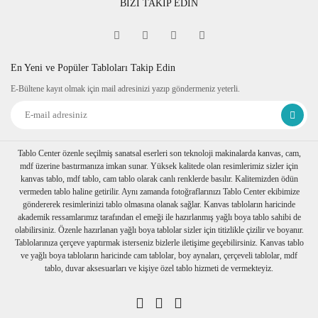
BİZİ TAKİP EDİN
En Yeni ve Popüler Tabloları Takip Edin
E-Bültene kayıt olmak için mail adresinizi yazıp göndermeniz yeterli.
Tablo Center özenle seçilmiş sanatsal eserleri son teknoloji makinalarda kanvas, cam,
mdf üzerine bastırmanıza imkan sunar. Yüksek kalitede olan resimlerimiz sizler için
kanvas tablo, mdf tablo, cam tablo olarak canlı renklerde basılır. Kalitemizden ödün
vermeden tablo haline getirilir. Aynı zamanda fotoğraflarınızı Tablo Center ekibimize
göndererek resimlerinizi tablo olmasına olanak sağlar. Kanvas tabloların haricinde
akademik ressamlarımız tarafından el emeği ile hazırlanmış yağlı boya tablo sahibi de
olabilirsiniz. Özenle hazırlanan yağlı boya tablolar sizler için titizlikle çizilir ve boyanır.
Tablolarınıza çerçeve yaptırmak isterseniz bizlerle iletişime geçebilirsiniz. Kanvas tablo
ve yağlı boya tabloların haricinde cam tablolar, boy aynaları, çerçeveli tablolar, mdf
tablo, duvar aksesuarları ve kişiye özel tablo hizmeti de vermekteyiz.