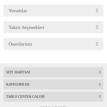
Çerçeve Özellik
Çerçeve 2cm genişliğinded
Yorumlar
Askı
Çerçevenin arkasında mont
Taksit Seçenekleri
Ambalaj
Çerçeveli Tablolarınız öze
Önerileriniz
Nakliye sırasında hasar g
SİTE HARİTASI
KATEGORİLER
TABLO CENTER GALERİ