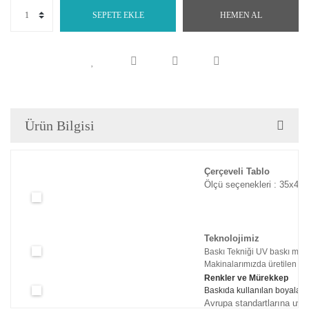
SEPETE EKLE
HEMEN AL
Ürün Bilgisi
Çerçeveli Tablo
Ölçü seçenekleri : 35x45c
Teknolojimiz
Baskı Tekniği UV baskı maki
Makinalarımızda üretilen tabl
Renkler ve Mürekkep
Baskıda kullanılan boyaları
Avrupa standartlarına uyg