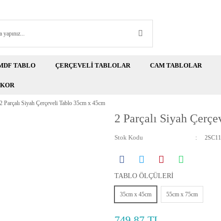
MDF TABLO
ÇERÇEVELİ TABLOLAR
CAM TABLOLAR
EKOR
2 Parçalı Siyah Çerçeveli Tablo 35cm x 45cm
2 Parçalı Siyah Çerç
Stok Kodu
2SC11
TABLO ÖLÇÜLERİ
35cm x 45cm
55cm x 75cm
749,87 TL