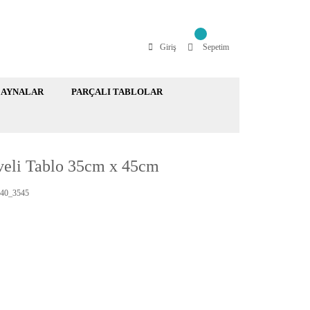
Giriş
Sepetim
AYNALAR
PARÇALI TABLOLAR
eveli Tablo 35cm x 45cm
40_3545