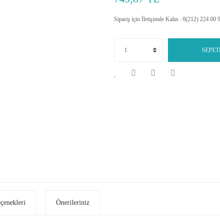
Sipariş için İletişimde Kalın : 0(212) 224 00 
SEPET
eçenekleri
Önerileriniz