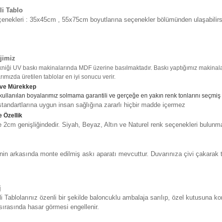
li Tablo
enekleri : 35x45cm , 55x75cm boyutlarına seçenekler bölümünden ulaşabilirs
jimiz
kniği UV baskı makinalarında MDF üzerine basılmaktadır. Baskı yaptığımız makinalar
ımızda üretilen tablolar en iyi sonucu verir.
 ve Mürekkep
kullanılan boyalarımız solmama garantili ve gerçeğe en yakın renk tonlarını seçmiş
tandartlarına uygun insan sağlığına zararlı hiçbir madde içermez
 Özellik
2cm genişliğindedir. Siyah, Beyaz, Altın ve Naturel renk seçenekleri bulunma
in arkasında monte edilmiş askı aparatı mevcuttur. Duvarınıza çivi çakarak t
j
i Tablolarınız özenli bir şekilde baloncuklu ambalaja sarılıp, özel kutusuna ko
sırasında hasar görmesi engellenir.