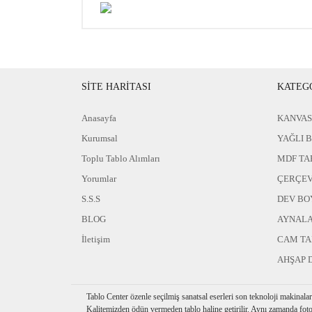
SİTE HARİTASI
KATEG
Anasayfa
KANVAS
Kurumsal
YAĞLI 
Toplu Tablo Alımları
MDF TA
Yorumlar
ÇERÇEV
S.S.S
DEV BO
BLOG
AYNAL
İletişim
CAM T
AHŞAP 
Tablo Center özenle seçilmiş sanatsal eserleri son teknoloji makinala
Kalitemizden ödün vermeden tablo haline getirilir. Aynı zamanda foto