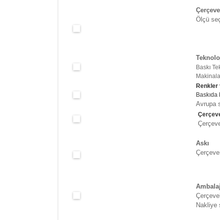
Çerçeve
Ölçü seç
Teknolo
Baskı Te
Makinalar
Renkler
Baskıda 
Avrupa s
Çerçeve
Çerçeve 
Askı
Çerçeven
Ambala
Çerçevel
Nakliye 