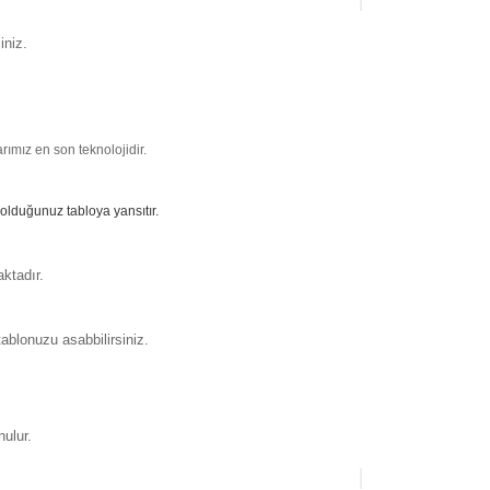
iniz.
ımız en son teknolojidir.
 olduğunuz tabloya yansıtır.
ktadır.
ablonuzu asabbilirsiniz.
nulur.