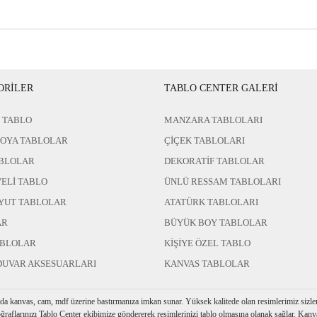
ORİLER
TABLO CENTER GALERİ
 TABLO
MANZARA TABLOLARI
BOYA TABLOLAR
ÇİÇEK TABLOLARI
BLOLAR
DEKORATİF TABLOLAR
ELİ TABLO
ÜNLÜ RESSAM TABLOLARI
YUT TABLOLAR
ATATÜRK TABLOLARI
AR
BÜYÜK BOY TABLOLAR
ABLOLAR
KİŞİYE ÖZEL TABLO
DUVAR AKSESUARLARI
KANVAS TABLOLAR
rda kanvas, cam, mdf üzerine bastırmanıza imkan sunar. Yüksek kalitede olan resimlerimiz sizler i
ğraflarınızı Tablo Center ekibimize göndererek resimlerinizi tablo olmasına olanak sağlar. Kanva