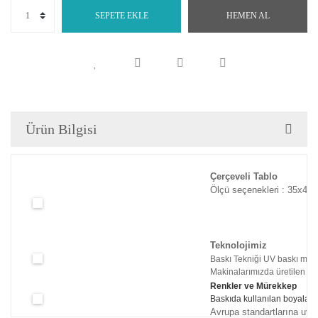
SEPETE EKLE
HEMEN AL
Ürün Bilgisi
Çerçeveli Tablo
Ölçü seçenekleri : 35x45c
Teknolojimiz
Baskı Tekniği UV baskı maki
Makinalarımızda üretilen tabl
Renkler ve Mürekkep
Baskıda kullanılan boyaları
Avrupa standartlarına uyg