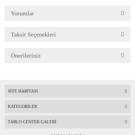
Çerçeve Özellik
Çerçeve 2cm genişliğinded
Yorumlar
Askı
Çerçevenin arkasında mont
Taksit Seçenekleri
Ambalaj
Çerçeveli Tablolarınız öze
Önerileriniz
Nakliye sırasında hasar g
SİTE HARİTASI
KATEGORİLER
TABLO CENTER GALERİ