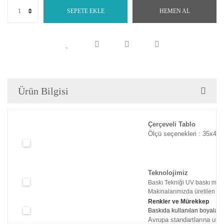
SEPETE EKLE
HEMEN AL
Ürün Bilgisi
Çerçeveli Tablo
Ölçü seçenekleri : 35x45c
Teknolojimiz
Baskı Tekniği UV baskı maki
Makinalarımızda üretilen tabl
Renkler ve Mürekkep
Baskıda kullanılan boyaları
Avrupa standartlarına uyg