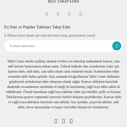
BİZİ TAKİP EDİN
En Yeni ve Popüler Tabloları Takip Edin
E-Bültene kayıt olmak için mail adresinizi yazıp göndermeniz yeterli.
Tablo Center özenle seçilmiş sanatsal eserleri son teknoloji makinalarda kanvas, cam,
mdf üzerine bastırmanıza imkan sunar. Yüksek kalitede olan resimlerimiz sizler için
kanvas tablo, mdf tablo, cam tablo olarak canlı renklerde basılır. Kalitemizden ödün
vermeden tablo haline getirilir. Aynı zamanda fotoğraflarınızı Tablo Center ekibimize
göndererek resimlerinizi tablo olmasına olanak sağlar. Kanvas tabloların haricinde
akademik ressamlarımız tarafından el emeği ile hazırlanmış yağlı boya tablo sahibi de
olabilirsiniz. Özenle hazırlanan yağlı boya tablolar sizler için titizlikle çizilir ve boyanır.
Tablolarınıza çerçeve yaptırmak isterseniz bizlerle iletişime geçebilirsiniz. Kanvas tablo
ve yağlı boya tabloların haricinde cam tablolar, boy aynaları, çerçeveli tablolar, mdf
tablo, duvar aksesuarları ve kişiye özel tablo hizmeti de vermekteyiz.