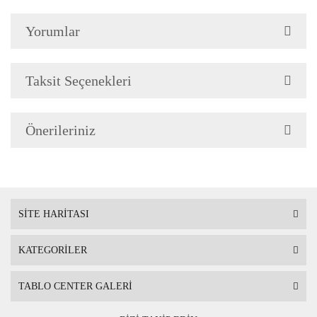
Çerçeve Özellik
Çerçeve 2cm genişliğinded
Yorumlar
Askı
Çerçevenin arkasında mont
Taksit Seçenekleri
Ambalaj
Çerçeveli Tablolarınız öze
Önerileriniz
Nakliye sırasında hasar g
SİTE HARİTASI
KATEGORİLER
TABLO CENTER GALERİ