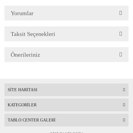
Çerçeve Özellik
Çerçeve 2cm genişliğinded
Yorumlar
Askı
Çerçevenin arkasında mont
Taksit Seçenekleri
Ambalaj
Çerçeveli Tablolarınız öze
Önerileriniz
Nakliye sırasında hasar g
SİTE HARİTASI
KATEGORİLER
TABLO CENTER GALERİ