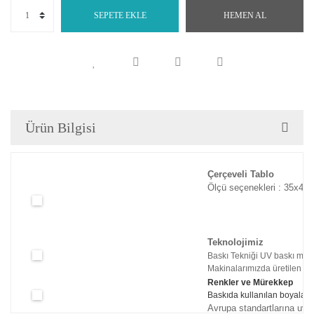
SEPETE EKLE
HEMEN AL
Ürün Bilgisi
Çerçeveli Tablo
Ölçü seçenekleri : 35x45c
Teknolojimiz
Baskı Tekniği UV baskı maki
Makinalarımızda üretilen tabl
Renkler ve Mürekkep
Baskıda kullanılan boyaları
Avrupa standartlarına uyg