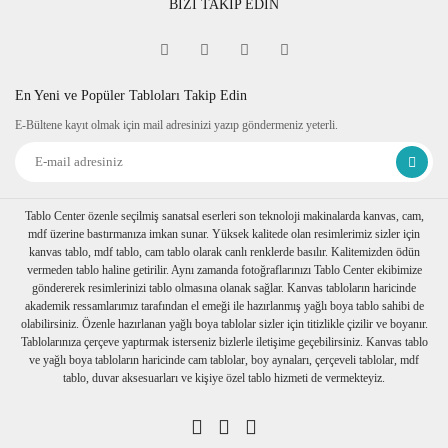
BİZİ TAKİP EDİN
En Yeni ve Popüler Tabloları Takip Edin
E-Bültene kayıt olmak için mail adresinizi yazıp göndermeniz yeterli.
Tablo Center özenle seçilmiş sanatsal eserleri son teknoloji makinalarda kanvas, cam,
mdf üzerine bastırmanıza imkan sunar. Yüksek kalitede olan resimlerimiz sizler için
kanvas tablo, mdf tablo, cam tablo olarak canlı renklerde basılır. Kalitemizden ödün
vermeden tablo haline getirilir. Aynı zamanda fotoğraflarınızı Tablo Center ekibimize
göndererek resimlerinizi tablo olmasına olanak sağlar. Kanvas tabloların haricinde
akademik ressamlarımız tarafından el emeği ile hazırlanmış yağlı boya tablo sahibi de
olabilirsiniz. Özenle hazırlanan yağlı boya tablolar sizler için titizlikle çizilir ve boyanır.
Tablolarınıza çerçeve yaptırmak isterseniz bizlerle iletişime geçebilirsiniz. Kanvas tablo
ve yağlı boya tabloların haricinde cam tablolar, boy aynaları, çerçeveli tablolar, mdf
tablo, duvar aksesuarları ve kişiye özel tablo hizmeti de vermekteyiz.