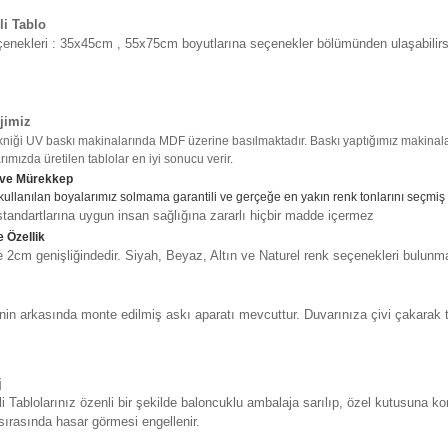
li Tablo
enekleri : 35x45cm , 55x75cm boyutlarına seçenekler bölümünden ulaşabilirs
jimiz
kniği UV baskı makinalarında MDF üzerine basılmaktadır. Baskı yaptığımız makinalar
ımızda üretilen tablolar en iyi sonucu verir.
 ve Mürekkep
kullanılan boyalarımız solmama garantili ve gerçeğe en yakın renk tonlarını seçmiş
tandartlarına uygun insan sağlığına zararlı hiçbir madde içermez
 Özellik
2cm genişliğindedir. Siyah, Beyaz, Altın ve Naturel renk seçenekleri bulunma
in arkasında monte edilmiş askı aparatı mevcuttur. Duvarınıza çivi çakarak t
j
i Tablolarınız özenli bir şekilde baloncuklu ambalaja sarılıp, özel kutusuna ko
sırasında hasar görmesi engellenir.