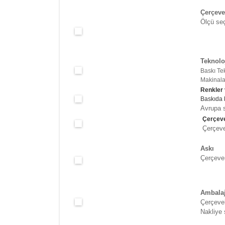
Çerçeve
Ölçü seç
Teknolo
Baskı Te
Makinalar
Renkler
Baskıda 
Avrupa s
Çerçeve
Çerçeve 
Askı
Çerçeven
Ambala
Çerçevel
Nakliye 