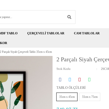
MDF TABLO
ÇERÇEVELİ TABLOLAR
CAM TABLOLAR
EKOR
2 Parçalı Siyah Çerçeveli Tablo 35cm x 45cm
2 Parçalı Siyah Çerç
Stok Kodu
2SC18
TABLO ÖLÇÜLERİ
35cm x 45cm
55cm x 75cm