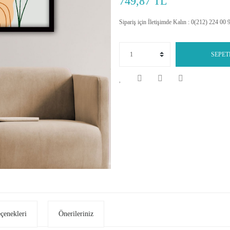
749,87 TL
Sipariş için İletişimde Kalın : 0(212) 224 00 
SEPET
eçenekleri
Önerileriniz