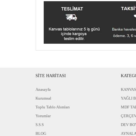
SİTE HARİTASI
KATEG
Anasayfa
KANVAS
Kurumsal
YAĞLI 
Toplu Tablo Alımları
MDF TA
Yorumlar
ÇERÇEV
S.S.S
DEV BO
BLOG
AYNAL