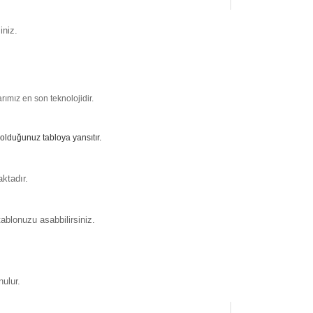
iniz.
ımız en son teknolojidir.
 olduğunuz tabloya yansıtır.
ktadır.
ablonuzu asabbilirsiniz.
nulur.