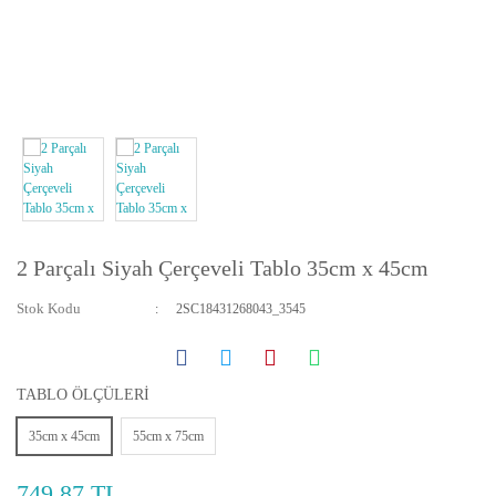
Yatay ve Dikey Kanvas Tablolar
Bebek ve Çocuk Odası Tabloları
Resmini Gönder Tablo Yapalım
2 Parçalı Siyah Çerçeveli Tablo 35cm x 45cm
Stok Kodu
2SC18431268043_3545
TABLO ÖLÇÜLERİ
35cm x 45cm
55cm x 75cm
749,87 TL