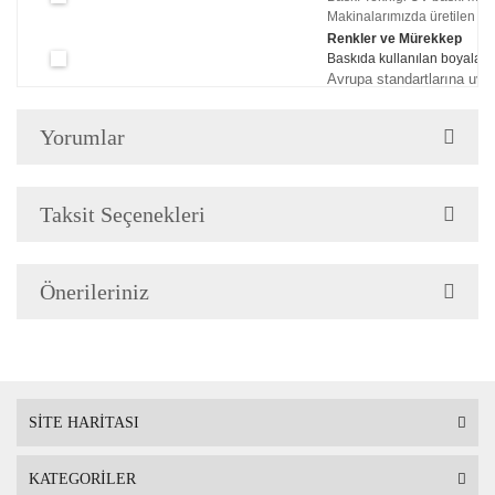
Makinalarımızda üretilen tabl
Renkler ve Mürekkep
Baskıda kullanılan boyaları
Avrupa standartlarına uyg
Çerçeve Özellik
Çerçeve 2cm genişliğinded
Yorumlar
Askı
Çerçevenin arkasında mont
Taksit Seçenekleri
Ambalaj
Çerçeveli Tablolarınız öze
Önerileriniz
Nakliye sırasında hasar g
SİTE HARİTASI
KATEGORİLER