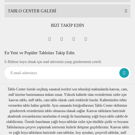
TABLO CENTER GALERİ
BİZİ TAKİP EDİN
En Yeni ve Popüler Tabloları Takip Edin
E-Bültene kayıt olmak için mail adresinizi yazıp göndermeniz yeterli.
Tablo Center özenle seçilmiş sanatsal eserleri son teknoloji makinalarda kanvas, cam,
mdf üzerine bastırmanıza imkan sunar. Yüksek kalitede olan resimlerimiz sizler için
kanvas tablo, mdf tablo, cam tablo olarak canlı renklerde basılır. Kalitemizden ödün
vermeden tablo haline getirilir. Aynı zamanda fotoğraflarınızı Tablo Center ekibimize
göndererek resimlerinizi tablo olmasına olanak sağlar. Kanvas tabloların haricinde
akademik ressamlarımız tarafından el emeği ile hazırlanmış yağlı boya tablo sahibi de
olabilirsiniz. Özenle hazırlanan yağlı boya tablolar sizler için titizlikle çizilir ve boyanır.
Tablolarınıza çerçeve yaptırmak isterseniz bizlerle iletişime geçebilirsiniz. Kanvas tablo
ve yağlı boya tabloların haricinde cam tablolar, boy aynaları, çerçeveli tablolar, mdf