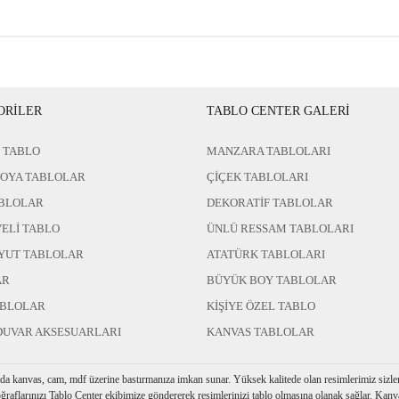
ORİLER
TABLO CENTER GALERİ
 TABLO
MANZARA TABLOLARI
BOYA TABLOLAR
ÇİÇEK TABLOLARI
BLOLAR
DEKORATİF TABLOLAR
ELİ TABLO
ÜNLÜ RESSAM TABLOLARI
YUT TABLOLAR
ATATÜRK TABLOLARI
AR
BÜYÜK BOY TABLOLAR
ABLOLAR
KİŞİYE ÖZEL TABLO
DUVAR AKSESUARLARI
KANVAS TABLOLAR
rda kanvas, cam, mdf üzerine bastırmanıza imkan sunar. Yüksek kalitede olan resimlerimiz sizler i
ğraflarınızı Tablo Center ekibimize göndererek resimlerinizi tablo olmasına olanak sağlar. Kanva