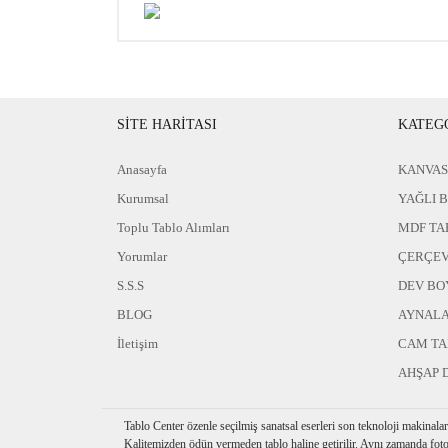
SİTE HARİTASI
KATEG
Anasayfa
KANVAS
Kurumsal
YAĞLI 
Toplu Tablo Alımları
MDF TA
Yorumlar
ÇERÇEV
S.S.S
DEV BO
BLOG
AYNAL
İletişim
CAM T
AHŞAP 
Tablo Center özenle seçilmiş sanatsal eserleri son teknoloji makinala
Kalitemizden ödün vermeden tablo haline getirilir. Aynı zamanda foto