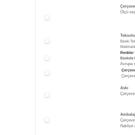
Çerçeve
Ölçü seç
Teknolo
Baskı Te
Makinalar
Renkler
Baskıda 
Avrupa s
Çerçeve
Çerçeve 
Askı
Çerçeven
Ambala
Çerçevel
Nakliye 