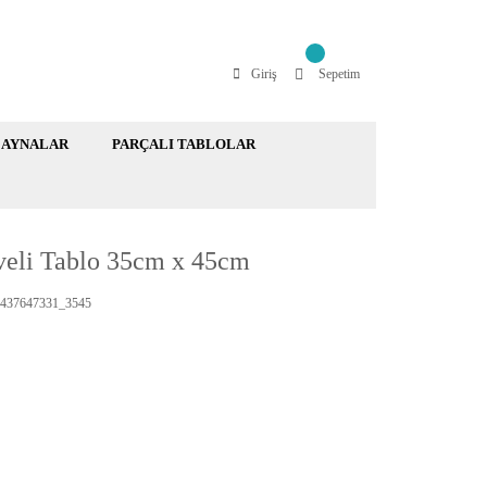
Giriş
Sepetim
AYNALAR
PARÇALI TABLOLAR
eveli Tablo 35cm x 45cm
437647331_3545