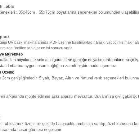
li Tablo
enekleri : 35x45cm , 55x75cm boyutlarına seçenekler bölümünden ulaşabilirs
jimiz
kniği UV baskı makinalarında MDF üzerine basılmaktadır. Baskı yaptığımız makinalar
ımızda üretilen tablolar en iyi sonucu verir.
 ve Mürekkep
kullanılan boyalarımız solmama garantili ve gerçeğe en yakın renk tonlarını seçmiş
tandartlarına uygun insan sağlığına zararlı hiçbir madde içermez
 Özellik
2cm genişliğindedir. Siyah, Beyaz, Altın ve Naturel renk seçenekleri bulunma
in arkasında monte edilmiş askı aparatı mevcuttur. Duvarınıza çivi çakarak t
j
i Tablolarınız özenli bir şekilde baloncuklu ambalaja sarılıp, özel kutusuna ko
sırasında hasar görmesi engellenir.