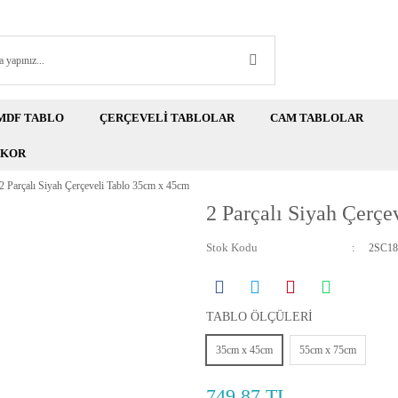
MDF TABLO
ÇERÇEVELİ TABLOLAR
CAM TABLOLAR
EKOR
2 Parçalı Siyah Çerçeveli Tablo 35cm x 45cm
2 Parçalı Siyah Çerç
Stok Kodu
2SC18
TABLO ÖLÇÜLERİ
35cm x 45cm
55cm x 75cm
749,87 TL