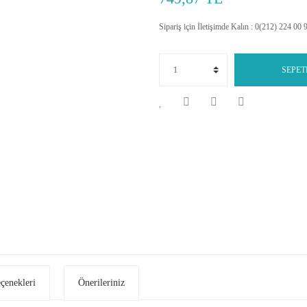
Sipariş için İletişimde Kalın : 0(212) 224 00 
SEPET
eçenekleri
Önerileriniz