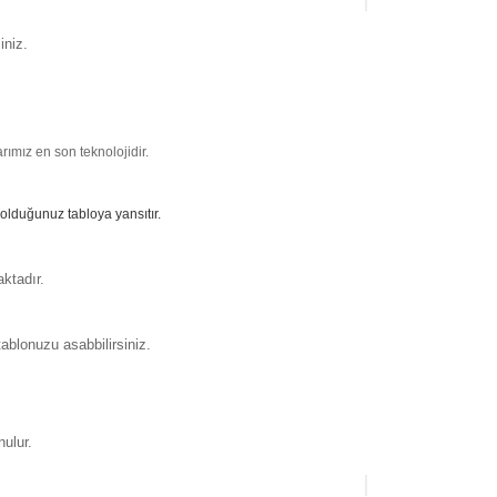
iniz.
ımız en son teknolojidir.
 olduğunuz tabloya yansıtır.
ktadır.
ablonuzu asabbilirsiniz.
nulur.