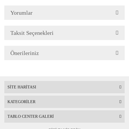
Çerçeve Özellik
Çerçeve 2cm genişliğinded
Yorumlar
Askı
Çerçevenin arkasında mont
Taksit Seçenekleri
Ambalaj
Çerçeveli Tablolarınız öze
Önerileriniz
Nakliye sırasında hasar g
SİTE HARİTASI
KATEGORİLER
TABLO CENTER GALERİ