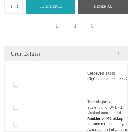
SEPETE EKLE
HEMEN AL
Ürün Bilgisi
Çerçeveli Tablo
Ölçü seçenekleri : 35x45c
Teknolojimiz
Baskı Tekniği UV baskı maki
Makinalarımızda üretilen tabl
Renkler ve Mürekkep
Baskıda kullanılan boyaları
Avrupa standartlarına uyg