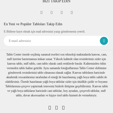
BİZİ TAKİP EDİN
En Yeni ve Popüler Tabloları Takip Edin
E-Bültene kayıt olmak için mail adresinizi yazıp göndermeniz yeterli.
Tablo Center özenle seçilmiş sanatsal eserleri son teknoloji makinalarda kanvas, cam,
mdf üzerine bastırmanıza imkan sunar. Yüksek kalitede olan resimlerimiz sizler için
kanvas tablo, mdf tablo, cam tablo olarak canlı renklerde basılır. Kalitemizden ödün
vermeden tablo haline getirilir. Aynı zamanda fotoğraflarınızı Tablo Center ekibimize
göndererek resimlerinizi tablo olmasına olanak sağlar. Kanvas tabloların haricinde
akademik ressamlarımız tarafından el emeği ile hazırlanmış yağlı boya tablo sahibi de
olabilirsiniz. Özenle hazırlanan yağlı boya tablolar sizler için titizlikle çizilir ve boyanır.
Tablolarınıza çerçeve yaptırmak isterseniz bizlerle iletişime geçebilirsiniz. Kanvas tablo
ve yağlı boya tabloların haricinde cam tablolar, boy aynaları, çerçeveli tablolar, mdf
tablo, duvar aksesuarları ve kişiye özel tablo hizmeti de vermekteyiz.