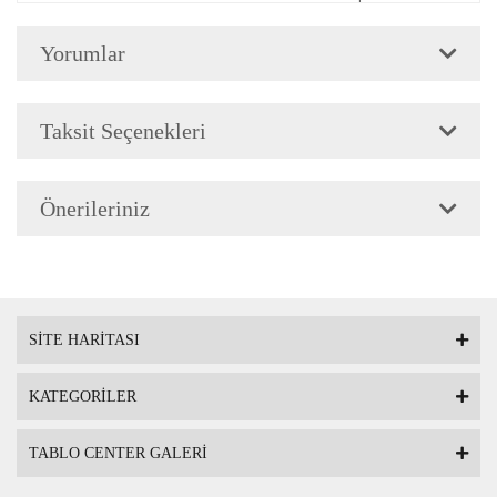
Çerçeve Özellik
Çerçeve 2cm genişliğinded
Yorumlar
Askı
Çerçevenin arkasında mont
Taksit Seçenekleri
Ambalaj
Çerçeveli Tablolarınız öze
Önerileriniz
Nakliye sırasında hasar g
SİTE HARİTASI
KATEGORİLER
TABLO CENTER GALERİ