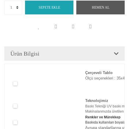
SEPETE EKLE
HEMEN AL
Ürün Bilgisi
Çerçeveli Tablo
Ölçü seçenekleri : 35x45c
Teknolojimiz
Baskı Tekniği UV baskı maki
Makinalarımızda üretilen tabl
Renkler ve Mürekkep
Baskıda kullanılan boyaları
Avrupa standartlarına uyg