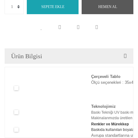
SEPETE EKLE
HEMEN AL
Ürün Bilgisi
Çerçeveli Tablo
Ölçü seçenekleri : 35x45c
Teknolojimiz
Baskı Tekniği UV baskı maki
Makinalarımızda üretilen tabl
Renkler ve Mürekkep
Baskıda kullanılan boyaları
Avrupa standartlarına uyg