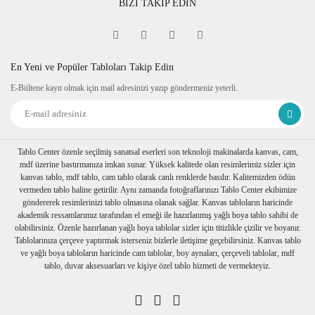
BİZİ TAKİP EDİN
En Yeni ve Popüler Tabloları Takip Edin
E-Bültene kayıt olmak için mail adresinizi yazıp göndermeniz yeterli.
Tablo Center özenle seçilmiş sanatsal eserleri son teknoloji makinalarda kanvas, cam,
mdf üzerine bastırmanıza imkan sunar. Yüksek kalitede olan resimlerimiz sizler için
kanvas tablo, mdf tablo, cam tablo olarak canlı renklerde basılır. Kalitemizden ödün
vermeden tablo haline getirilir. Aynı zamanda fotoğraflarınızı Tablo Center ekibimize
göndererek resimlerinizi tablo olmasına olanak sağlar. Kanvas tabloların haricinde
akademik ressamlarımız tarafından el emeği ile hazırlanmış yağlı boya tablo sahibi de
olabilirsiniz. Özenle hazırlanan yağlı boya tablolar sizler için titizlikle çizilir ve boyanır.
Tablolarınıza çerçeve yaptırmak isterseniz bizlerle iletişime geçebilirsiniz. Kanvas tablo
ve yağlı boya tabloların haricinde cam tablolar, boy aynaları, çerçeveli tablolar, mdf
tablo, duvar aksesuarları ve kişiye özel tablo hizmeti de vermekteyiz.