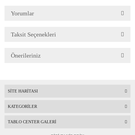
Çerçeve Özellik
Çerçeve 2cm genişliğinded
Yorumlar
Askı
Çerçevenin arkasında mont
Taksit Seçenekleri
Ambalaj
Çerçeveli Tablolarınız öze
Önerileriniz
Nakliye sırasında hasar g
SİTE HARİTASI
KATEGORİLER
TABLO CENTER GALERİ