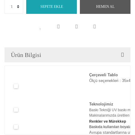
SEPETE EKLE
HEMEN AL
Ürün Bilgisi
Çerçeveli Tablo
Ölçü seçenekleri : 35x45c
Teknolojimiz
Baskı Tekniği UV baskı maki
Makinalarımızda üretilen tabl
Renkler ve Mürekkep
Baskıda kullanılan boyaları
Avrupa standartlarına uyg