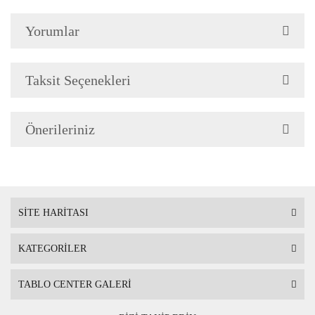
Çerçeve Özellik
Çerçeve 2cm genişliğinded
Yorumlar
Askı
Çerçevenin arkasında mont
Taksit Seçenekleri
Ambalaj
Çerçeveli Tablolarınız öze
Önerileriniz
Nakliye sırasında hasar g
SİTE HARİTASI
KATEGORİLER
TABLO CENTER GALERİ