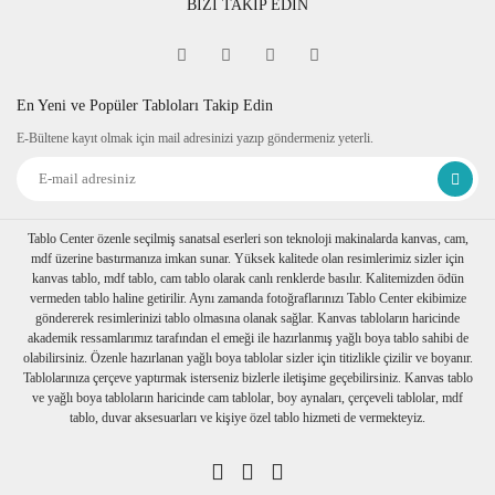
BİZİ TAKİP EDİN
En Yeni ve Popüler Tabloları Takip Edin
E-Bültene kayıt olmak için mail adresinizi yazıp göndermeniz yeterli.
Tablo Center özenle seçilmiş sanatsal eserleri son teknoloji makinalarda kanvas, cam,
mdf üzerine bastırmanıza imkan sunar. Yüksek kalitede olan resimlerimiz sizler için
kanvas tablo, mdf tablo, cam tablo olarak canlı renklerde basılır. Kalitemizden ödün
vermeden tablo haline getirilir. Aynı zamanda fotoğraflarınızı Tablo Center ekibimize
göndererek resimlerinizi tablo olmasına olanak sağlar. Kanvas tabloların haricinde
akademik ressamlarımız tarafından el emeği ile hazırlanmış yağlı boya tablo sahibi de
olabilirsiniz. Özenle hazırlanan yağlı boya tablolar sizler için titizlikle çizilir ve boyanır.
Tablolarınıza çerçeve yaptırmak isterseniz bizlerle iletişime geçebilirsiniz. Kanvas tablo
ve yağlı boya tabloların haricinde cam tablolar, boy aynaları, çerçeveli tablolar, mdf
tablo, duvar aksesuarları ve kişiye özel tablo hizmeti de vermekteyiz.