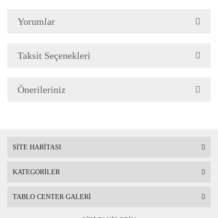
Çerçeve Özellik
Çerçeve 2cm genişliğinded
Yorumlar
Askı
Çerçevenin arkasında mont
Taksit Seçenekleri
Ambalaj
Çerçeveli Tablolarınız öze
Önerileriniz
Nakliye sırasında hasar g
SİTE HARİTASI
KATEGORİLER
TABLO CENTER GALERİ