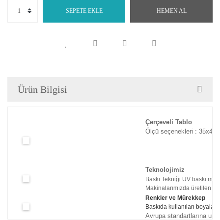
SEPETE EKLE
HEMEN AL
Ürün Bilgisi
Çerçeveli Tablo
Ölçü seçenekleri : 35x45c
Teknolojimiz
Baskı Tekniği UV baskı maki
Makinalarımızda üretilen tabl
Renkler ve Mürekkep
Baskıda kullanılan boyaları
Avrupa standartlarına uyg