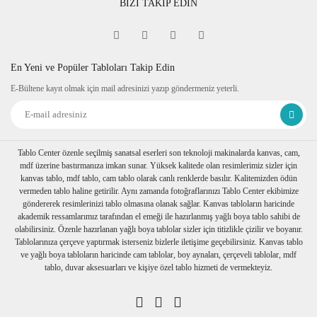
BİZİ TAKİP EDİN
En Yeni ve Popüler Tabloları Takip Edin
E-Bültene kayıt olmak için mail adresinizi yazıp göndermeniz yeterli.
Tablo Center özenle seçilmiş sanatsal eserleri son teknoloji makinalarda kanvas, cam,
mdf üzerine bastırmanıza imkan sunar. Yüksek kalitede olan resimlerimiz sizler için
kanvas tablo, mdf tablo, cam tablo olarak canlı renklerde basılır. Kalitemizden ödün
vermeden tablo haline getirilir. Aynı zamanda fotoğraflarınızı Tablo Center ekibimize
göndererek resimlerinizi tablo olmasına olanak sağlar. Kanvas tabloların haricinde
akademik ressamlarımız tarafından el emeği ile hazırlanmış yağlı boya tablo sahibi de
olabilirsiniz. Özenle hazırlanan yağlı boya tablolar sizler için titizlikle çizilir ve boyanır.
Tablolarınıza çerçeve yaptırmak isterseniz bizlerle iletişime geçebilirsiniz. Kanvas tablo
ve yağlı boya tabloların haricinde cam tablolar, boy aynaları, çerçeveli tablolar, mdf
tablo, duvar aksesuarları ve kişiye özel tablo hizmeti de vermekteyiz.