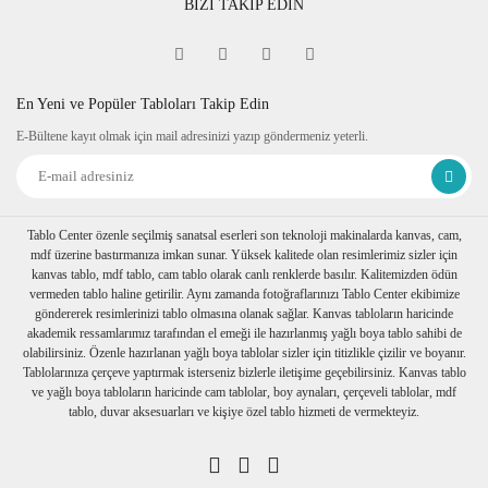
BİZİ TAKİP EDİN
En Yeni ve Popüler Tabloları Takip Edin
E-Bültene kayıt olmak için mail adresinizi yazıp göndermeniz yeterli.
Tablo Center özenle seçilmiş sanatsal eserleri son teknoloji makinalarda kanvas, cam,
mdf üzerine bastırmanıza imkan sunar. Yüksek kalitede olan resimlerimiz sizler için
kanvas tablo, mdf tablo, cam tablo olarak canlı renklerde basılır. Kalitemizden ödün
vermeden tablo haline getirilir. Aynı zamanda fotoğraflarınızı Tablo Center ekibimize
göndererek resimlerinizi tablo olmasına olanak sağlar. Kanvas tabloların haricinde
akademik ressamlarımız tarafından el emeği ile hazırlanmış yağlı boya tablo sahibi de
olabilirsiniz. Özenle hazırlanan yağlı boya tablolar sizler için titizlikle çizilir ve boyanır.
Tablolarınıza çerçeve yaptırmak isterseniz bizlerle iletişime geçebilirsiniz. Kanvas tablo
ve yağlı boya tabloların haricinde cam tablolar, boy aynaları, çerçeveli tablolar, mdf
tablo, duvar aksesuarları ve kişiye özel tablo hizmeti de vermekteyiz.