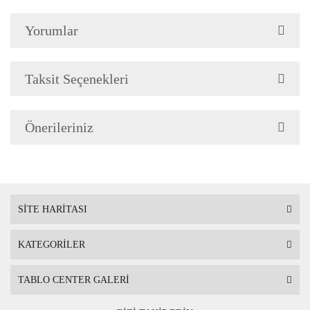
Çerçeve Özellik
Çerçeve 2cm genişliğinded
Yorumlar
Askı
Çerçevenin arkasında mont
Taksit Seçenekleri
Ambalaj
Çerçeveli Tablolarınız öze
Önerileriniz
Nakliye sırasında hasar g
SİTE HARİTASI
KATEGORİLER
TABLO CENTER GALERİ