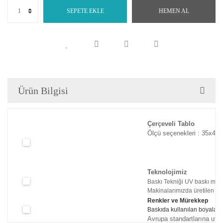
SEPETE EKLE
HEMEN AL
Ürün Bilgisi
Çerçeveli Tablo
Ölçü seçenekleri : 35x45c
Teknolojimiz
Baskı Tekniği UV baskı maki
Makinalarımızda üretilen tabl
Renkler ve Mürekkep
Baskıda kullanılan boyaları
Avrupa standartlarına uyg