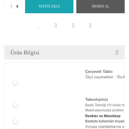
SEPETE EKLE
HEMEN AL
Ürün Bilgisi
Çerçeveli Tablo
Ölçü seçenekleri : 35x45c
Teknolojimiz
Baskı Tekniği UV baskı maki
Makinalarımızda üretilen tabl
Renkler ve Mürekkep
Baskıda kullanılan boyaları
Avrupa standartlarına uyg