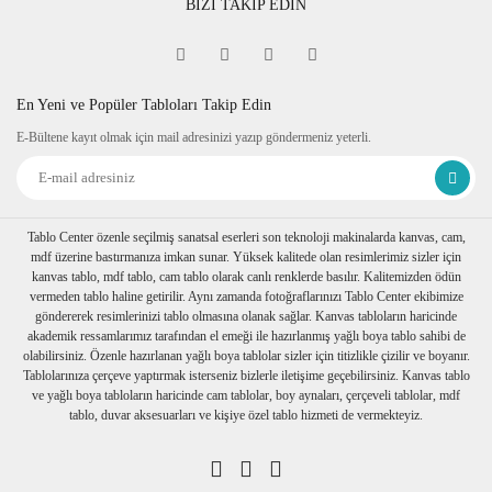
BİZİ TAKİP EDİN
En Yeni ve Popüler Tabloları Takip Edin
E-Bültene kayıt olmak için mail adresinizi yazıp göndermeniz yeterli.
Tablo Center özenle seçilmiş sanatsal eserleri son teknoloji makinalarda kanvas, cam,
mdf üzerine bastırmanıza imkan sunar. Yüksek kalitede olan resimlerimiz sizler için
kanvas tablo, mdf tablo, cam tablo olarak canlı renklerde basılır. Kalitemizden ödün
vermeden tablo haline getirilir. Aynı zamanda fotoğraflarınızı Tablo Center ekibimize
göndererek resimlerinizi tablo olmasına olanak sağlar. Kanvas tabloların haricinde
akademik ressamlarımız tarafından el emeği ile hazırlanmış yağlı boya tablo sahibi de
olabilirsiniz. Özenle hazırlanan yağlı boya tablolar sizler için titizlikle çizilir ve boyanır.
Tablolarınıza çerçeve yaptırmak isterseniz bizlerle iletişime geçebilirsiniz. Kanvas tablo
ve yağlı boya tabloların haricinde cam tablolar, boy aynaları, çerçeveli tablolar, mdf
tablo, duvar aksesuarları ve kişiye özel tablo hizmeti de vermekteyiz.