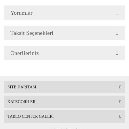
Çerçeve Özellik
Çerçeve 2cm genişliğinded
Yorumlar
Askı
Çerçevenin arkasında mont
Taksit Seçenekleri
Ambalaj
Çerçeveli Tablolarınız öze
Önerileriniz
Nakliye sırasında hasar g
SİTE HARİTASI
KATEGORİLER
TABLO CENTER GALERİ