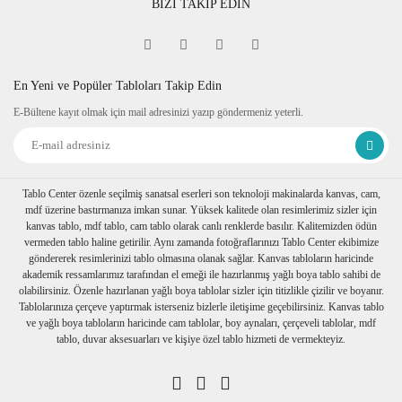
BİZİ TAKİP EDİN
En Yeni ve Popüler Tabloları Takip Edin
E-Bültene kayıt olmak için mail adresinizi yazıp göndermeniz yeterli.
Tablo Center özenle seçilmiş sanatsal eserleri son teknoloji makinalarda kanvas, cam,
mdf üzerine bastırmanıza imkan sunar. Yüksek kalitede olan resimlerimiz sizler için
kanvas tablo, mdf tablo, cam tablo olarak canlı renklerde basılır. Kalitemizden ödün
vermeden tablo haline getirilir. Aynı zamanda fotoğraflarınızı Tablo Center ekibimize
göndererek resimlerinizi tablo olmasına olanak sağlar. Kanvas tabloların haricinde
akademik ressamlarımız tarafından el emeği ile hazırlanmış yağlı boya tablo sahibi de
olabilirsiniz. Özenle hazırlanan yağlı boya tablolar sizler için titizlikle çizilir ve boyanır.
Tablolarınıza çerçeve yaptırmak isterseniz bizlerle iletişime geçebilirsiniz. Kanvas tablo
ve yağlı boya tabloların haricinde cam tablolar, boy aynaları, çerçeveli tablolar, mdf
tablo, duvar aksesuarları ve kişiye özel tablo hizmeti de vermekteyiz.