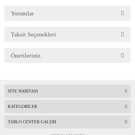
Çerçeve Özellik
Çerçeve 2cm genişliğinded
Yorumlar
Askı
Çerçevenin arkasında mont
Taksit Seçenekleri
Ambalaj
Çerçeveli Tablolarınız öze
Önerileriniz
Nakliye sırasında hasar g
SİTE HARİTASI
KATEGORİLER
TABLO CENTER GALERİ