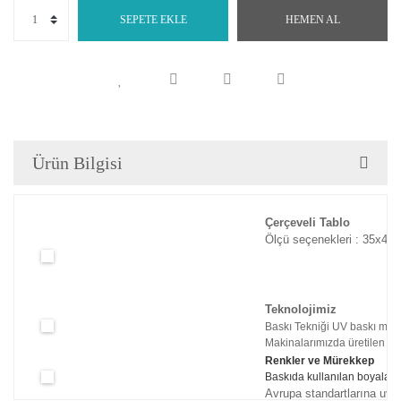
SEPETE EKLE
HEMEN AL
Ürün Bilgisi
Çerçeveli Tablo
Ölçü seçenekleri : 35x45c
Teknolojimiz
Baskı Tekniği UV baskı maki
Makinalarımızda üretilen tabl
Renkler ve Mürekkep
Baskıda kullanılan boyaları
Avrupa standartlarına uyg