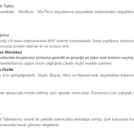
li Tablo
enekleri : 35x45cm , 55x75cm boyutlarına seçenekler bölümünden ulaşabilirs
jimiz
kniği UV baskı makinalarında MDF üzerine basılmaktadır. Baskı yaptığımız makinalar
ımızda üretilen tablolar en iyi sonucu verir.
 ve Mürekkep
kullanılan boyalarımız solmama garantili ve gerçeğe en yakın renk tonlarını seçmiş
tandartlarına uygun insan sağlığına zararlı hiçbir madde içermez
 Özellik
2cm genişliğindedir. Siyah, Beyaz, Altın ve Naturel renk seçenekleri bulunma
in arkasında monte edilmiş askı aparatı mevcuttur. Duvarınıza çivi çakarak t
j
i Tablolarınız özenli bir şekilde baloncuklu ambalaja sarılıp, özel kutusuna ko
sırasında hasar görmesi engellenir.