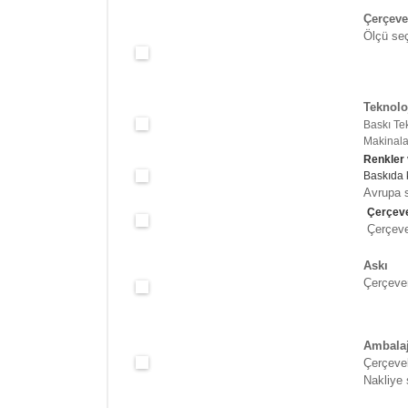
Çerçeve
Ölçü seç
Teknolo
Baskı Te
Makinalar
Renkler
Baskıda 
Avrupa s
Çerçeve
Çerçeve 
Askı
Çerçeven
Ambala
Çerçevel
Nakliye 