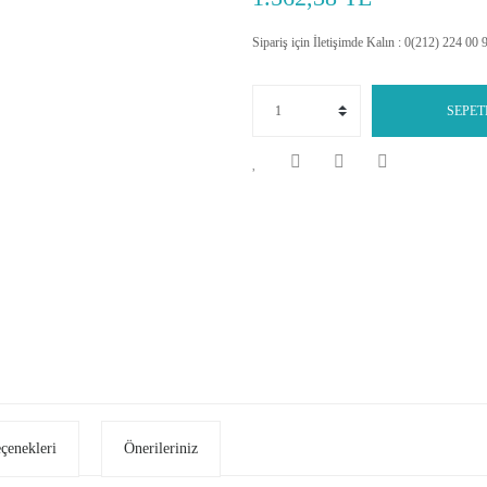
Sipariş için İletişimde Kalın : 0(212) 224 00 
SEPET
eçenekleri
Önerileriniz