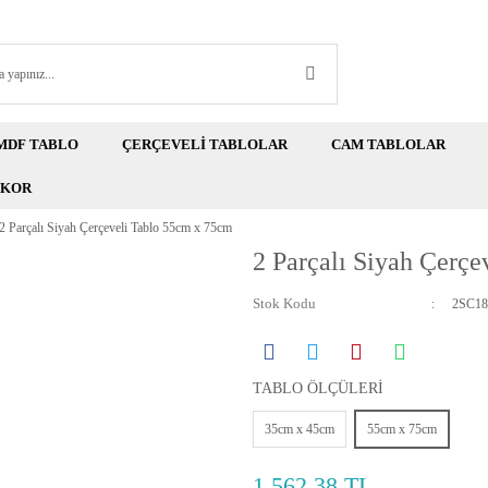
MDF TABLO
ÇERÇEVELİ TABLOLAR
CAM TABLOLAR
EKOR
2 Parçalı Siyah Çerçeveli Tablo 55cm x 75cm
2 Parçalı Siyah Çerç
Stok Kodu
2SC18
TABLO ÖLÇÜLERİ
35cm x 45cm
55cm x 75cm
1.562,38 TL