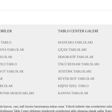
ORİLER
TABLO CENTER GALERİ
 TABLO
MANZARA TABLOLARI
BOYA TABLOLAR
ÇİÇEK TABLOLARI
BLOLAR
DEKORATİF TABLOLAR
ELİ TABLO
ÜNLÜ RESSAM TABLOLARI
YUT TABLOLAR
ATATÜRK TABLOLARI
AR
BÜYÜK BOY TABLOLAR
ABLOLAR
KİŞİYE ÖZEL TABLO
DUVAR AKSESUARLARI
KANVAS TABLOLAR
rda kanvas, cam, mdf üzerine bastırmanıza imkan sunar. Yüksek kalitede olan resimlerimiz sizler i
ğraflarınızı Tablo Center ekibimize göndererek resimlerinizi tablo olmasına olanak sağlar. Kanva