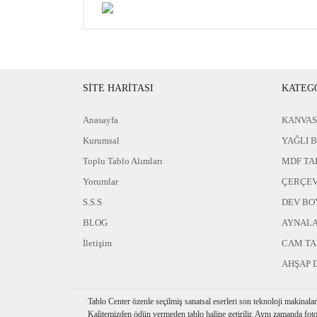
SİTE HARİTASI
KATEG
Anasayfa
KANVAS
Kurumsal
YAĞLI 
Toplu Tablo Alımları
MDF TA
Yorumlar
ÇERÇEV
S.S.S
DEV BO
BLOG
AYNAL
İletişim
CAM T
AHŞAP 
Tablo Center özenle seçilmiş sanatsal eserleri son teknoloji makinala
Kalitemizden ödün vermeden tablo haline getirilir. Aynı zamanda foto