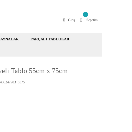
Giriş
Sepetim
AYNALAR
PARÇALI TABLOLAR
eveli Tablo 55cm x 75cm
430247983_5575