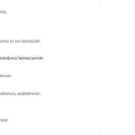
iniz.
ımız en son teknolojidir.
 olduğunuz tabloya yansıtır.
ktadır.
ablonuzu asabbilirsiniz.
nulur.