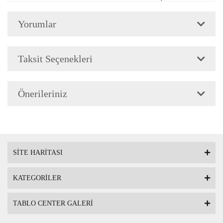
Çerçeve Özellik
Çerçeve 2cm genişliğinded
Yorumlar
Askı
Çerçevenin arkasında mont
Taksit Seçenekleri
Ambalaj
Çerçeveli Tablolarınız öze
Önerileriniz
Nakliye sırasında hasar g
SİTE HARİTASI
KATEGORİLER
TABLO CENTER GALERİ