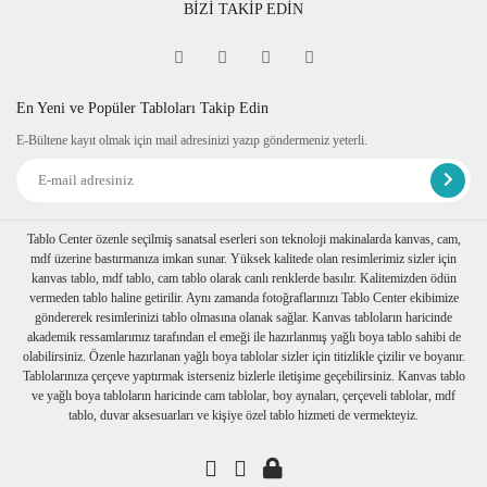
BİZİ TAKİP EDİN
En Yeni ve Popüler Tabloları Takip Edin
E-Bültene kayıt olmak için mail adresinizi yazıp göndermeniz yeterli.
Tablo Center özenle seçilmiş sanatsal eserleri son teknoloji makinalarda kanvas, cam,
mdf üzerine bastırmanıza imkan sunar. Yüksek kalitede olan resimlerimiz sizler için
kanvas tablo, mdf tablo, cam tablo olarak canlı renklerde basılır. Kalitemizden ödün
vermeden tablo haline getirilir. Aynı zamanda fotoğraflarınızı Tablo Center ekibimize
göndererek resimlerinizi tablo olmasına olanak sağlar. Kanvas tabloların haricinde
akademik ressamlarımız tarafından el emeği ile hazırlanmış yağlı boya tablo sahibi de
olabilirsiniz. Özenle hazırlanan yağlı boya tablolar sizler için titizlikle çizilir ve boyanır.
Tablolarınıza çerçeve yaptırmak isterseniz bizlerle iletişime geçebilirsiniz. Kanvas tablo
ve yağlı boya tabloların haricinde cam tablolar, boy aynaları, çerçeveli tablolar, mdf
tablo, duvar aksesuarları ve kişiye özel tablo hizmeti de vermekteyiz.