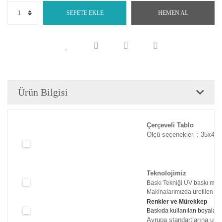
SEPETE EKLE
HEMEN AL
Ürün Bilgisi
Çerçeveli Tablo
Ölçü seçenekleri : 35x45c
Teknolojimiz
Baskı Tekniği UV baskı maki
Makinalarımızda üretilen tabl
Renkler ve Mürekkep
Baskıda kullanılan boyaları
Avrupa standartlarına uyg