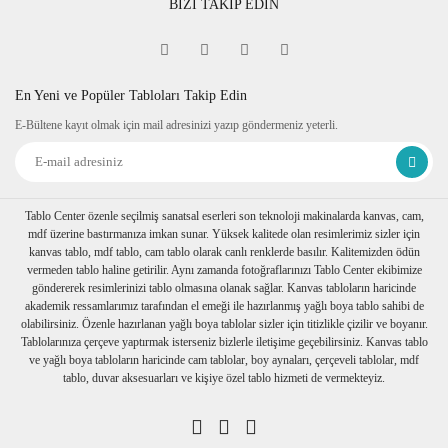
BİZİ TAKİP EDİN
En Yeni ve Popüler Tabloları Takip Edin
E-Bültene kayıt olmak için mail adresinizi yazıp göndermeniz yeterli.
Tablo Center özenle seçilmiş sanatsal eserleri son teknoloji makinalarda kanvas, cam,
mdf üzerine bastırmanıza imkan sunar. Yüksek kalitede olan resimlerimiz sizler için
kanvas tablo, mdf tablo, cam tablo olarak canlı renklerde basılır. Kalitemizden ödün
vermeden tablo haline getirilir. Aynı zamanda fotoğraflarınızı Tablo Center ekibimize
göndererek resimlerinizi tablo olmasına olanak sağlar. Kanvas tabloların haricinde
akademik ressamlarımız tarafından el emeği ile hazırlanmış yağlı boya tablo sahibi de
olabilirsiniz. Özenle hazırlanan yağlı boya tablolar sizler için titizlikle çizilir ve boyanır.
Tablolarınıza çerçeve yaptırmak isterseniz bizlerle iletişime geçebilirsiniz. Kanvas tablo
ve yağlı boya tabloların haricinde cam tablolar, boy aynaları, çerçeveli tablolar, mdf
tablo, duvar aksesuarları ve kişiye özel tablo hizmeti de vermekteyiz.