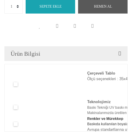
SEPETE EKLE
HEMEN AL
Ürün Bilgisi
Çerçeveli Tablo
Ölçü seçenekleri : 35x45c
Teknolojimiz
Baskı Tekniği UV baskı maki
Makinalarımızda üretilen tabl
Renkler ve Mürekkep
Baskıda kullanılan boyaları
Avrupa standartlarına uyg