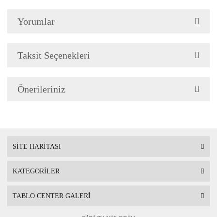
Çerçeve Özellik
Çerçeve 2cm genişliğinded
Yorumlar
Askı
Çerçevenin arkasında mont
Taksit Seçenekleri
Ambalaj
Çerçeveli Tablolarınız öze
Önerileriniz
Nakliye sırasında hasar g
SİTE HARİTASI
KATEGORİLER
TABLO CENTER GALERİ