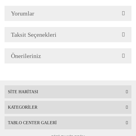
Çerçeve Özellik
Çerçeve 2cm genişliğinded
Yorumlar
Askı
Çerçevenin arkasında mont
Taksit Seçenekleri
Ambalaj
Çerçeveli Tablolarınız öze
Önerileriniz
Nakliye sırasında hasar g
SİTE HARİTASI
KATEGORİLER
TABLO CENTER GALERİ