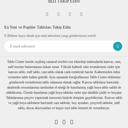
BİZİ TAKİP EDİN
En Yeni ve Popüler Tabloları Takip Edin
E-Bültene kayıt olmak için mail adresinizi yazıp göndermeniz yeterli.
Tablo Center özenle seçilmiş sanatsal eserleri son teknoloji makinalarda kanvas, cam,
mdf üzerine bastırmanıza imkan sunar. Yüksek kalitede olan resimlerimiz sizler için
kanvas tablo, mdf tablo, cam tablo olarak canlı renklerde basılır. Kalitemizden ödün
vermeden tablo haline getirilir. Aynı zamanda fotoğraflarınızı Tablo Center ekibimize
göndererek resimlerinizi tablo olmasına olanak sağlar. Kanvas tabloların haricinde
akademik ressamlarımız tarafından el emeği ile hazırlanmış yağlı boya tablo sahibi de
olabilirsiniz. Özenle hazırlanan yağlı boya tablolar sizler için titizlikle çizilir ve boyanır.
Tablolarınıza çerçeve yaptırmak isterseniz bizlerle iletişime geçebilirsiniz. Kanvas tablo
ve yağlı boya tabloların haricinde cam tablolar, boy aynaları, çerçeveli tablolar, mdf
tablo, duvar aksesuarları ve kişiye özel tablo hizmeti de vermekteyiz.