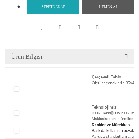
SEPETE EKLE
HEMEN AL
Ürün Bilgisi
Çerçeveli Tablo
Ölçü seçenekleri : 35x45c
Teknolojimiz
Baskı Tekniği UV baskı maki
Makinalarımızda üretilen tabl
Renkler ve Mürekkep
Baskıda kullanılan boyaları
Avrupa standartlarına uyg