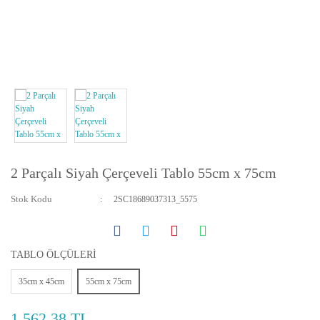
Yatay ve Dikey Kanvas Tablolar
Bebek ve Çocuk Odası Tabloları
Resmini Gönder Tablo Yapalım
2 Parçalı Siyah Çerçeveli Tablo 55cm x 75cm
Stok Kodu
2SC18689037313_5575
TABLO ÖLÇÜLERİ
35cm x 45cm
55cm x 75cm
1.562,38 TL