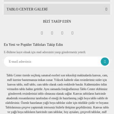
TABLO CENTER GALERİ
BİZİ TAKİP EDİN
En Yeni ve Popüler Tabloları Takip Edin
E-Bültene kayıt olmak için mail adresinizi yazıp göndermeniz yeterli.
Tablo Center özenle seçilmiş sanatsal eserleri son teknoloji makinalarda kanvas, cam,
mdf üzerine bastırmanıza imkan sunar. Yüksek kalitede olan resimlerimiz sizler için
kanvas tablo, mdf tablo, cam tablo olarak canlı renklerde basılır. Kalitemizden ödün
vermeden tablo haline getirilir. Aynı zamanda fotoğraflarınızı Tablo Center ekibimize
göndererek resimlerinizi tablo olmasına olanak sağlar. Kanvas tabloların haricinde
akademik ressamlarımız tarafından el emeği ile hazırlanmış yağlı boya tablo sahibi de
olabilirsiniz. Özenle hazırlanan yağlı boya tablolar sizler için titizlikle çizilir ve boyanır.
Tablolarınıza çerçeve yaptırmak isterseniz bizlerle iletişime geçebilirsiniz. Kanvas tablo
ve yağlı boya tabloların haricinde cam tablolar, boy aynaları, çerçeveli tablolar, mdf