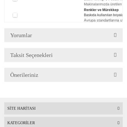
Makinalarımızda üretilen tabl
Renkler ve Mürekkep
Baskıda kullanılan boyaları
Avrupa standartlarına uyg
Çerçeve Özellik
Çerçeve 2cm genişliğinded
Yorumlar
Askı
Çerçevenin arkasında mont
Taksit Seçenekleri
Ambalaj
Çerçeveli Tablolarınız öze
Önerileriniz
Nakliye sırasında hasar g
SİTE HARİTASI
KATEGORİLER