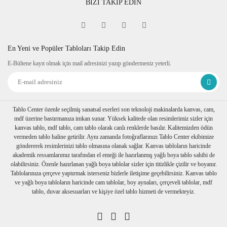
BİZİ TAKİP EDİN
En Yeni ve Popüler Tabloları Takip Edin
E-Bültene kayıt olmak için mail adresinizi yazıp göndermeniz yeterli.
Tablo Center özenle seçilmiş sanatsal eserleri son teknoloji makinalarda kanvas, cam,
mdf üzerine bastırmanıza imkan sunar. Yüksek kalitede olan resimlerimiz sizler için
kanvas tablo, mdf tablo, cam tablo olarak canlı renklerde basılır. Kalitemizden ödün
vermeden tablo haline getirilir. Aynı zamanda fotoğraflarınızı Tablo Center ekibimize
göndererek resimlerinizi tablo olmasına olanak sağlar. Kanvas tabloların haricinde
akademik ressamlarımız tarafından el emeği ile hazırlanmış yağlı boya tablo sahibi de
olabilirsiniz. Özenle hazırlanan yağlı boya tablolar sizler için titizlikle çizilir ve boyanır.
Tablolarınıza çerçeve yaptırmak isterseniz bizlerle iletişime geçebilirsiniz. Kanvas tablo
ve yağlı boya tabloların haricinde cam tablolar, boy aynaları, çerçeveli tablolar, mdf
tablo, duvar aksesuarları ve kişiye özel tablo hizmeti de vermekteyiz.