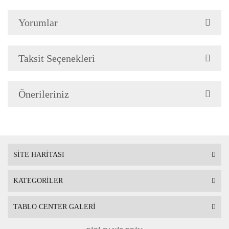
Çerçeve Özellik
Çerçeve 2cm genişliğinded
Yorumlar
Askı
Çerçevenin arkasında mont
Taksit Seçenekleri
Ambalaj
Çerçeveli Tablolarınız öze
Önerileriniz
Nakliye sırasında hasar g
SİTE HARİTASI
KATEGORİLER
TABLO CENTER GALERİ