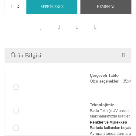
SEPETE EKLE
HEMEN AL
Ürün Bilgisi
Çerçeveli Tablo
Ölçü seçenekleri : 35x45c
Teknolojimiz
Baskı Tekniği UV baskı maki
Makinalarımızda üretilen tabl
Renkler ve Mürekkep
Baskıda kullanılan boyaları
Avrupa standartlarına uyg