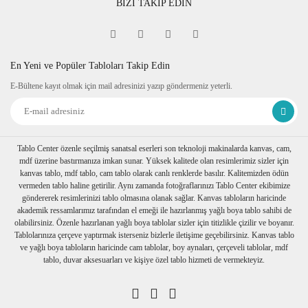
BİZİ TAKİP EDİN
En Yeni ve Popüler Tabloları Takip Edin
E-Bültene kayıt olmak için mail adresinizi yazıp göndermeniz yeterli.
Tablo Center özenle seçilmiş sanatsal eserleri son teknoloji makinalarda kanvas, cam,
mdf üzerine bastırmanıza imkan sunar. Yüksek kalitede olan resimlerimiz sizler için
kanvas tablo, mdf tablo, cam tablo olarak canlı renklerde basılır. Kalitemizden ödün
vermeden tablo haline getirilir. Aynı zamanda fotoğraflarınızı Tablo Center ekibimize
göndererek resimlerinizi tablo olmasına olanak sağlar. Kanvas tabloların haricinde
akademik ressamlarımız tarafından el emeği ile hazırlanmış yağlı boya tablo sahibi de
olabilirsiniz. Özenle hazırlanan yağlı boya tablolar sizler için titizlikle çizilir ve boyanır.
Tablolarınıza çerçeve yaptırmak isterseniz bizlerle iletişime geçebilirsiniz. Kanvas tablo
ve yağlı boya tabloların haricinde cam tablolar, boy aynaları, çerçeveli tablolar, mdf
tablo, duvar aksesuarları ve kişiye özel tablo hizmeti de vermekteyiz.