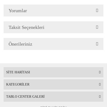
Çerçeve Özellik
Çerçeve 2cm genişliğinded
Yorumlar
Askı
Çerçevenin arkasında mont
Taksit Seçenekleri
Ambalaj
Çerçeveli Tablolarınız öze
Önerileriniz
Nakliye sırasında hasar g
SİTE HARİTASI
KATEGORİLER
TABLO CENTER GALERİ