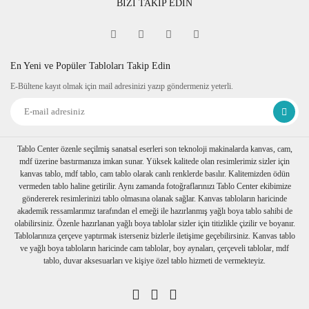
BİZİ TAKİP EDİN
- 1 Adet Cam Tablo
- 1 Adet Ayarlı Çelik Montaj Aparatı (2 adet – birincisi
tablo arkasında takılmıştır. Diğerini duvarınıza monte
En Yeni ve Popüler Tabloları Takip Edin
ederek tablonuzu asabilirsiniz.)
E-Bültene kayıt olmak için mail adresinizi yazıp göndermeniz yeterli.
Tablo Center özenle seçilmiş sanatsal eserleri son teknoloji makinalarda kanvas, cam,
mdf üzerine bastırmanıza imkan sunar. Yüksek kalitede olan resimlerimiz sizler için
kanvas tablo, mdf tablo, cam tablo olarak canlı renklerde basılır. Kalitemizden ödün
vermeden tablo haline getirilir. Aynı zamanda fotoğraflarınızı Tablo Center ekibimize
göndererek resimlerinizi tablo olmasına olanak sağlar. Kanvas tabloların haricinde
akademik ressamlarımız tarafından el emeği ile hazırlanmış yağlı boya tablo sahibi de
olabilirsiniz. Özenle hazırlanan yağlı boya tablolar sizler için titizlikle çizilir ve boyanır.
Tablolarınıza çerçeve yaptırmak isterseniz bizlerle iletişime geçebilirsiniz. Kanvas tablo
ve yağlı boya tabloların haricinde cam tablolar, boy aynaları, çerçeveli tablolar, mdf
tablo, duvar aksesuarları ve kişiye özel tablo hizmeti de vermekteyiz.