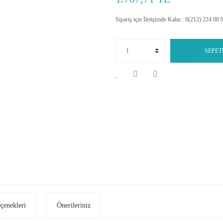
Sipariş için İletişimde Kalın : 0(212) 224 00 
SEPET
eçenekleri
Önerileriniz