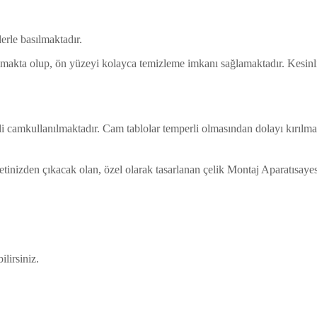
rle basılmaktadır.
lmakta olup, ön yüzeyi kolayca temizleme imkanı sağlamaktadır. Kesinli
li camkullanılmaktadır. Cam tablolar temperli olmasından dolayı kırılm
ketinizden çıkacak olan, özel olarak tasarlanan çelik Montaj Aparatısay
ilirsiniz.