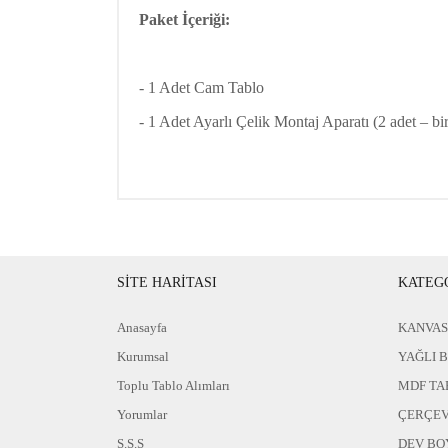
Paket İçeriği:
- 1 Adet Cam Tablo
- 1 Adet Ayarlı Çelik Montaj Aparatı (2 adet – bir
SİTE HARİTASI
KATEG
Anasayfa
KANVAS
Kurumsal
YAĞLI 
Toplu Tablo Alımları
MDF TA
Yorumlar
ÇERÇEV
S.S.S
DEV BO