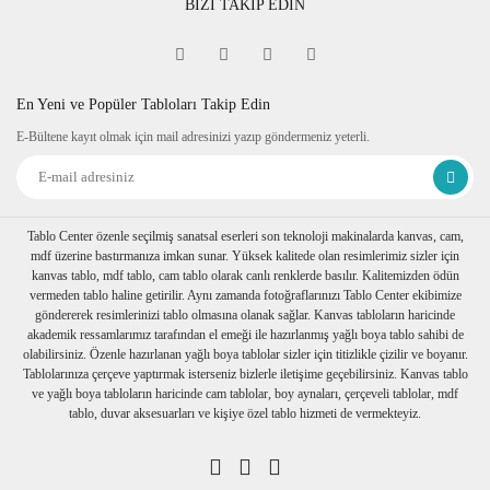
BİZİ TAKİP EDİN
cama sabitlenmiştir. İkinci tabloyu asan kişi
tarafından duvara asılacaktır.
En Yeni ve Popüler Tabloları Takip Edin
E-Bültene kayıt olmak için mail adresinizi yazıp göndermeniz yeterli.
Tablo Center özenle seçilmiş sanatsal eserleri son teknoloji makinalarda kanvas, cam,
mdf üzerine bastırmanıza imkan sunar. Yüksek kalitede olan resimlerimiz sizler için
kanvas tablo, mdf tablo, cam tablo olarak canlı renklerde basılır. Kalitemizden ödün
vermeden tablo haline getirilir. Aynı zamanda fotoğraflarınızı Tablo Center ekibimize
göndererek resimlerinizi tablo olmasına olanak sağlar. Kanvas tabloların haricinde
akademik ressamlarımız tarafından el emeği ile hazırlanmış yağlı boya tablo sahibi de
olabilirsiniz. Özenle hazırlanan yağlı boya tablolar sizler için titizlikle çizilir ve boyanır.
Tablolarınıza çerçeve yaptırmak isterseniz bizlerle iletişime geçebilirsiniz. Kanvas tablo
ve yağlı boya tabloların haricinde cam tablolar, boy aynaları, çerçeveli tablolar, mdf
tablo, duvar aksesuarları ve kişiye özel tablo hizmeti de vermekteyiz.