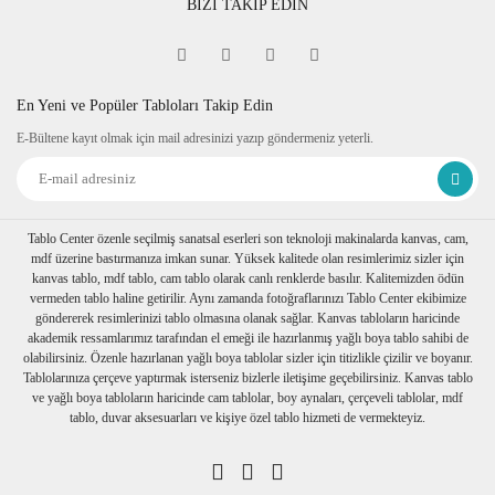
BİZİ TAKİP EDİN
En Yeni ve Popüler Tabloları Takip Edin
E-Bültene kayıt olmak için mail adresinizi yazıp göndermeniz yeterli.
Tablo Center özenle seçilmiş sanatsal eserleri son teknoloji makinalarda kanvas, cam,
mdf üzerine bastırmanıza imkan sunar. Yüksek kalitede olan resimlerimiz sizler için
kanvas tablo, mdf tablo, cam tablo olarak canlı renklerde basılır. Kalitemizden ödün
vermeden tablo haline getirilir. Aynı zamanda fotoğraflarınızı Tablo Center ekibimize
göndererek resimlerinizi tablo olmasına olanak sağlar. Kanvas tabloların haricinde
akademik ressamlarımız tarafından el emeği ile hazırlanmış yağlı boya tablo sahibi de
olabilirsiniz. Özenle hazırlanan yağlı boya tablolar sizler için titizlikle çizilir ve boyanır.
Tablolarınıza çerçeve yaptırmak isterseniz bizlerle iletişime geçebilirsiniz. Kanvas tablo
ve yağlı boya tabloların haricinde cam tablolar, boy aynaları, çerçeveli tablolar, mdf
tablo, duvar aksesuarları ve kişiye özel tablo hizmeti de vermekteyiz.