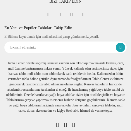
BİZİ TAKİP EDİN
En Yeni ve Popüler Tabloları Takip Edin
E-Bültene kayıt olmak için mail adresinizi yazıp göndermeniz yeterli.
Tablo Center özenle seçilmiş sanatsal eserleri son teknoloji makinalarda kanvas, cam,
mdf üzerine bastırmanıza imkan sunar. Yüksek kalitede olan resimlerimiz sizler için
kanvas tablo, mdf tablo, cam tablo olarak canlı renklerde basılır. Kalitemizden ödün
vermeden tablo haline getirilir. Aynı zamanda fotoğraflarınızı Tablo Center ekibimize
göndererek resimlerinizi tablo olmasına olanak sağlar. Kanvas tabloların haricinde
akademik ressamlarımız tarafından el emeği ile hazırlanmış yağlı boya tablo sahibi de
olabilirsiniz. Özenle hazırlanan yağlı boya tablolar sizler için titizlikle çizilir ve boyanır.
Tablolarınıza çerçeve yaptırmak isterseniz bizlerle iletişime geçebilirsiniz. Kanvas tablo
ve yağlı boya tabloların haricinde cam tablolar, boy aynaları, çerçeveli tablolar, mdf
tablo, duvar aksesuarları ve kişiye özel tablo hizmeti de vermekteyiz.