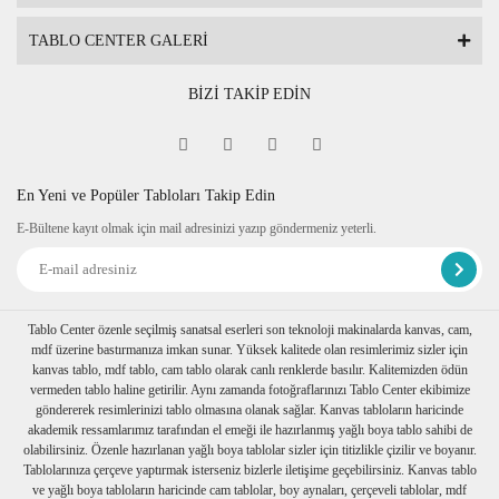
Tablonun ön yüzünden temizliğini yapabilirsiniz.
TABLO CENTER GALERİ
Tablonun arkasında askı aparatı bulunmaktadır.
Özel ölçü tablo için iletişime geçiniz.
BİZİ TAKİP EDİN
En Yeni ve Popüler Tabloları Takip Edin
E-Bültene kayıt olmak için mail adresinizi yazıp göndermeniz yeterli.
Tablo Center özenle seçilmiş sanatsal eserleri son teknoloji makinalarda kanvas, cam,
mdf üzerine bastırmanıza imkan sunar. Yüksek kalitede olan resimlerimiz sizler için
kanvas tablo, mdf tablo, cam tablo olarak canlı renklerde basılır. Kalitemizden ödün
vermeden tablo haline getirilir. Aynı zamanda fotoğraflarınızı Tablo Center ekibimize
göndererek resimlerinizi tablo olmasına olanak sağlar. Kanvas tabloların haricinde
akademik ressamlarımız tarafından el emeği ile hazırlanmış yağlı boya tablo sahibi de
olabilirsiniz. Özenle hazırlanan yağlı boya tablolar sizler için titizlikle çizilir ve boyanır.
Tablolarınıza çerçeve yaptırmak isterseniz bizlerle iletişime geçebilirsiniz. Kanvas tablo
ve yağlı boya tabloların haricinde cam tablolar, boy aynaları, çerçeveli tablolar, mdf