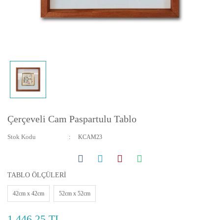
Yatay ve Dikey Kanvas Tablolar
Bebek ve Çocuk Odası Tabloları
Resmini Gönder Tablo Yapalım
Çerçeveli Cam Paspartulu Tablo
Stok Kodu
KCAM23
TABLO ÖLÇÜLERİ
42cm x 42cm
52cm x 52cm
1.446,25 TL