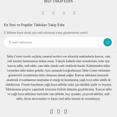
BİZİ TAKİP EDİN
En Yeni ve Popüler Tabloları Takip Edin
E-Bültene kayıt olmak için mail adresinizi yazıp göndermeniz yeterli.
Tablo Center özenle seçilmiş sanatsal eserleri son teknoloji makinalarda kanvas, cam,
mdf üzerine bastırmanıza imkan sunar. Yüksek kalitede olan resimlerimiz sizler için
kanvas tablo, mdf tablo, cam tablo olarak canlı renklerde basılır. Kalitemizden ödün
vermeden tablo haline getirilir. Aynı zamanda fotoğraflarınızı Tablo Center ekibimize
göndererek resimlerinizi tablo olmasına olanak sağlar. Kanvas tabloların haricinde
akademik ressamlarımız tarafından el emeği ile hazırlanmış yağlı boya tablo sahibi de
olabilirsiniz. Özenle hazırlanan yağlı boya tablolar sizler için titizlikle çizilir ve boyanır.
Tablolarınıza çerçeve yaptırmak isterseniz bizlerle iletişime geçebilirsiniz. Kanvas tablo
ve yağlı boya tabloların haricinde cam tablolar, boy aynaları, çerçeveli tablolar, mdf
tablo, duvar aksesuarları ve kişiye özel tablo hizmeti de vermekteyiz.