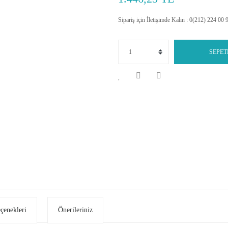
Sipariş için İletişimde Kalın : 0(212) 224 00 
SEPET
eçenekleri
Önerileriniz