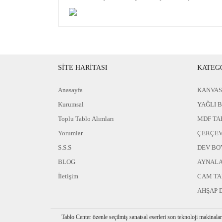
SİTE HARİTASI
KATEG
Anasayfa
KANVAS
Kurumsal
YAĞLI 
Toplu Tablo Alımları
MDF TA
Yorumlar
ÇERÇEV
S.S.S
DEV BO
BLOG
AYNAL
İletişim
CAM T
AHŞAP 
Tablo Center özenle seçilmiş sanatsal eserleri son teknoloji makinala