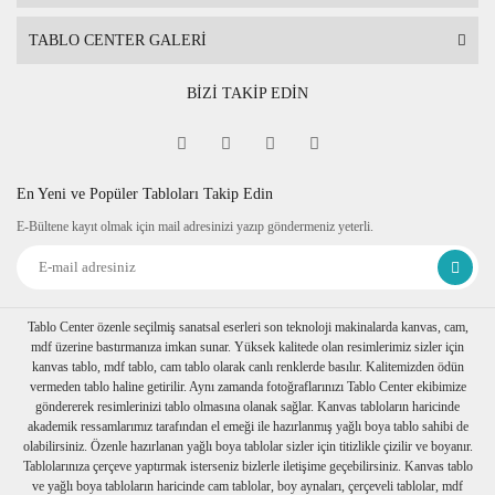
Tablonun ön yüzünden temizliğini yapabilirsiniz.
TABLO CENTER GALERİ
Tablonun arkasında askı aparatı bulunmaktadır.
Özel ölçü tablo için iletişime geçiniz.
BİZİ TAKİP EDİN
En Yeni ve Popüler Tabloları Takip Edin
E-Bültene kayıt olmak için mail adresinizi yazıp göndermeniz yeterli.
Tablo Center özenle seçilmiş sanatsal eserleri son teknoloji makinalarda kanvas, cam,
mdf üzerine bastırmanıza imkan sunar. Yüksek kalitede olan resimlerimiz sizler için
kanvas tablo, mdf tablo, cam tablo olarak canlı renklerde basılır. Kalitemizden ödün
vermeden tablo haline getirilir. Aynı zamanda fotoğraflarınızı Tablo Center ekibimize
göndererek resimlerinizi tablo olmasına olanak sağlar. Kanvas tabloların haricinde
akademik ressamlarımız tarafından el emeği ile hazırlanmış yağlı boya tablo sahibi de
olabilirsiniz. Özenle hazırlanan yağlı boya tablolar sizler için titizlikle çizilir ve boyanır.
Tablolarınıza çerçeve yaptırmak isterseniz bizlerle iletişime geçebilirsiniz. Kanvas tablo
ve yağlı boya tabloların haricinde cam tablolar, boy aynaları, çerçeveli tablolar, mdf