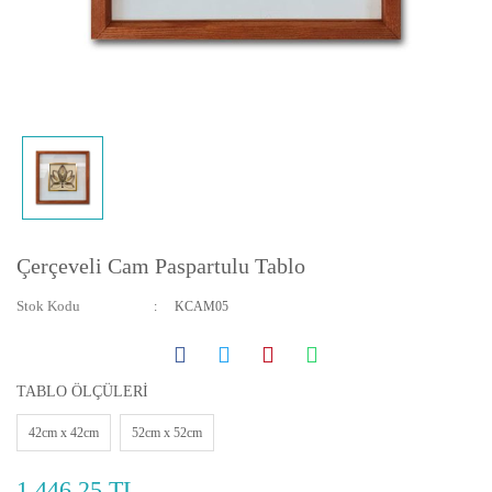
Yatay ve Dikey Kanvas Tablolar
Bebek ve Çocuk Odası Tabloları
Resmini Gönder Tablo Yapalım
Çerçeveli Cam Paspartulu Tablo
Stok Kodu
KCAM05
TABLO ÖLÇÜLERİ
42cm x 42cm
52cm x 52cm
1.446,25 TL