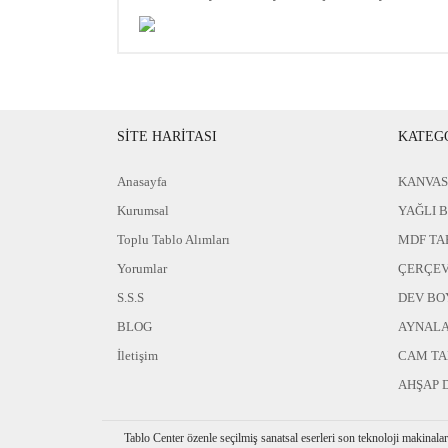
SİTE HARİTASI
KATEG
Anasayfa
KANVAS
Kurumsal
YAĞLI 
Toplu Tablo Alımları
MDF TA
Yorumlar
ÇERÇEV
S.S.S
DEV BO
BLOG
AYNAL
İletişim
CAM T
AHŞAP 
Tablo Center özenle seçilmiş sanatsal eserleri son teknoloji makinala