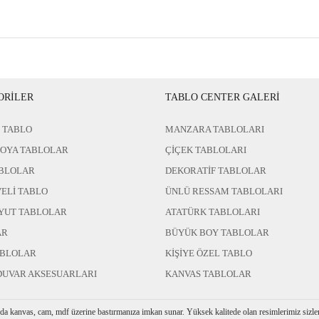
ORİLER
TABLO CENTER GALERİ
 TABLO
MANZARA TABLOLARI
BOYA TABLOLAR
ÇİÇEK TABLOLARI
BLOLAR
DEKORATİF TABLOLAR
ELİ TABLO
ÜNLÜ RESSAM TABLOLARI
YUT TABLOLAR
ATATÜRK TABLOLARI
AR
BÜYÜK BOY TABLOLAR
ABLOLAR
KİŞİYE ÖZEL TABLO
DUVAR AKSESUARLARI
KANVAS TABLOLAR
rda kanvas, cam, mdf üzerine bastırmanıza imkan sunar. Yüksek kalitede olan resimlerimiz sizler i