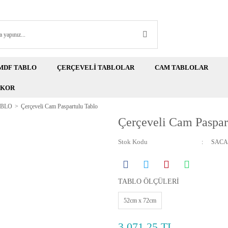
MDF TABLO
ÇERÇEVELİ TABLOLAR
CAM TABLOLAR
EKOR
ABLO
Çerçeveli Cam Paspartulu Tablo
Çerçeveli Cam Paspar
Stok Kodu
SACA
TABLO ÖLÇÜLERİ
52cm x 72cm
3.071,25 TL