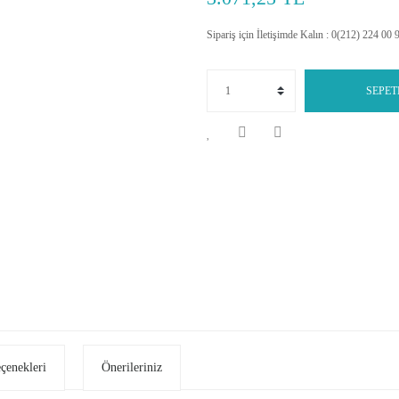
Sipariş için İletişimde Kalın : 0(212) 224 00 
SEPET
eçenekleri
Önerileriniz