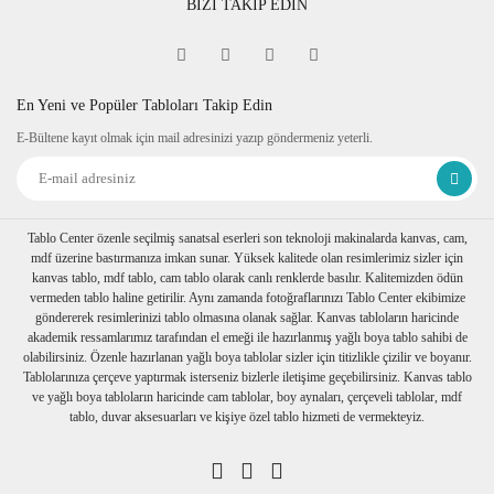
BİZİ TAKİP EDİN
En Yeni ve Popüler Tabloları Takip Edin
E-Bültene kayıt olmak için mail adresinizi yazıp göndermeniz yeterli.
Tablo Center özenle seçilmiş sanatsal eserleri son teknoloji makinalarda kanvas, cam,
mdf üzerine bastırmanıza imkan sunar. Yüksek kalitede olan resimlerimiz sizler için
kanvas tablo, mdf tablo, cam tablo olarak canlı renklerde basılır. Kalitemizden ödün
vermeden tablo haline getirilir. Aynı zamanda fotoğraflarınızı Tablo Center ekibimize
göndererek resimlerinizi tablo olmasına olanak sağlar. Kanvas tabloların haricinde
akademik ressamlarımız tarafından el emeği ile hazırlanmış yağlı boya tablo sahibi de
olabilirsiniz. Özenle hazırlanan yağlı boya tablolar sizler için titizlikle çizilir ve boyanır.
Tablolarınıza çerçeve yaptırmak isterseniz bizlerle iletişime geçebilirsiniz. Kanvas tablo
ve yağlı boya tabloların haricinde cam tablolar, boy aynaları, çerçeveli tablolar, mdf
tablo, duvar aksesuarları ve kişiye özel tablo hizmeti de vermekteyiz.