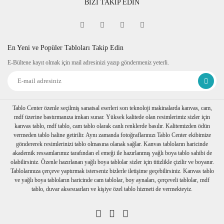
BİZİ TAKİP EDİN
cm'dir. Çerçeve i
çinde bulunan
baskılı doğal taş 1cm kalınlıkta 10cm
x 10cm dir.
En Yeni ve Popüler Tabloları Takip Edin
Çerçeve Özelliği
E-Bültene kayıt olmak için mail adresinizi yazıp göndermeniz yeterli.
Kullanılan çerçeveler yüksek
kaliteli, eskitme görünümlü
kompozit malzemeden üretilmiştir.
Tablo Center özenle seçilmiş sanatsal eserleri son teknoloji makinalarda kanvas, cam,
mdf üzerine bastırmanıza imkan sunar. Yüksek kalitede olan resimlerimiz sizler için
Kalınlık :2 cm. Önyüz 3,5cm.
kanvas tablo, mdf tablo, cam tablo olarak canlı renklerde basılır. Kalitemizden ödün
Tablo arkasında askı aparatı
vermeden tablo haline getirilir. Aynı zamanda fotoğraflarınızı Tablo Center ekibimize
göndererek resimlerinizi tablo olmasına olanak sağlar. Kanvas tabloların haricinde
mevcuttır.
akademik ressamlarımız tarafından el emeği ile hazırlanmış yağlı boya tablo sahibi de
olabilirsiniz. Özenle hazırlanan yağlı boya tablolar sizler için titizlikle çizilir ve boyanır.
Ambalaj
Tablolarınıza çerçeve yaptırmak isterseniz bizlerle iletişime geçebilirsiniz. Kanvas tablo
ve yağlı boya tabloların haricinde cam tablolar, boy aynaları, çerçeveli tablolar, mdf
Çerçeveli taş tablolarınız özenli bir
tablo, duvar aksesuarları ve kişiye özel tablo hizmeti de vermekteyiz.
şekilde baloncuklu ambalaja sarılıp,
özel kutusuna konulur. Nakliye