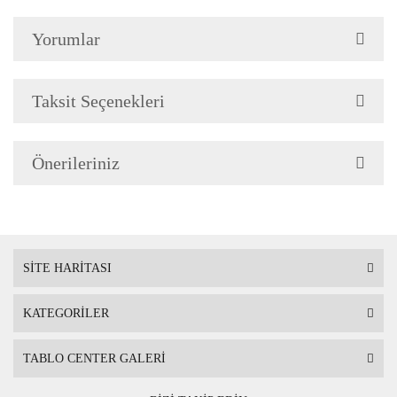
silinerek temizlenebilir. Isıya, suya ve
Yorumlar
neme dayanıklıdır.
Teknolojimiz
Baskı Tekniği son teknoloji Uv
Taksit Seçenekleri
Baskı makinalarında Taş üzerine
basılmaktadır.
Önerileriniz
Renkler ve Mürekkep
Baskıda kullanılan boyalarımız
solmama garantili ve gerçeğe en
yakın renk tonlarını seçmiş
SİTE HARİTASI
olduğunuz tabloya yansıtır.
Avrupa
standartlarına uygun insan sağlığına
KATEGORİLER
zararlı hiçbir madde içermez
TABLO CENTER GALERİ
Tablo Ölçüsü
Çerçeveli tablo
20 cm x 20