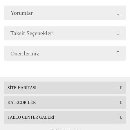
silinerek temizlenebilir. Isıya, suya ve
Yorumlar
neme dayanıklıdır.
Teknolojimiz
Baskı Tekniği son teknoloji Uv
Taksit Seçenekleri
Baskı makinalarında Taş üzerine
basılmaktadır.
Önerileriniz
Renkler ve Mürekkep
Baskıda kullanılan boyalarımız
solmama garantili ve gerçeğe en
yakın renk tonlarını seçmiş
SİTE HARİTASI
olduğunuz tabloya yansıtır.
Avrupa
standartlarına uygun insan sağlığına
KATEGORİLER
zararlı hiçbir madde içermez
TABLO CENTER GALERİ
Tablo Ölçüsü
Çerçeveli tablo
20 cm x 20