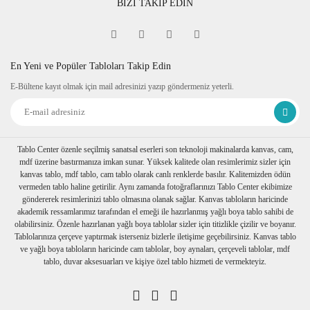
BİZİ TAKİP EDİN
cm'dir. Çerçeve i
çinde bulunan
baskılı doğal taş 1cm kalınlıkta 10cm
x 10cm dir.
En Yeni ve Popüler Tabloları Takip Edin
Çerçeve Özelliği
E-Bültene kayıt olmak için mail adresinizi yazıp göndermeniz yeterli.
Kullanılan çerçeveler yüksek
kaliteli, eskitme görünümlü
kompozit malzemeden üretilmiştir.
Tablo Center özenle seçilmiş sanatsal eserleri son teknoloji makinalarda kanvas, cam,
mdf üzerine bastırmanıza imkan sunar. Yüksek kalitede olan resimlerimiz sizler için
Kalınlık :2 cm. Önyüz 3,5cm.
kanvas tablo, mdf tablo, cam tablo olarak canlı renklerde basılır. Kalitemizden ödün
Tablo arkasında askı aparatı
vermeden tablo haline getirilir. Aynı zamanda fotoğraflarınızı Tablo Center ekibimize
göndererek resimlerinizi tablo olmasına olanak sağlar. Kanvas tabloların haricinde
mevcuttır.
akademik ressamlarımız tarafından el emeği ile hazırlanmış yağlı boya tablo sahibi de
olabilirsiniz. Özenle hazırlanan yağlı boya tablolar sizler için titizlikle çizilir ve boyanır.
Ambalaj
Tablolarınıza çerçeve yaptırmak isterseniz bizlerle iletişime geçebilirsiniz. Kanvas tablo
ve yağlı boya tabloların haricinde cam tablolar, boy aynaları, çerçeveli tablolar, mdf
Çerçeveli taş tablolarınız özenli bir
tablo, duvar aksesuarları ve kişiye özel tablo hizmeti de vermekteyiz.
şekilde baloncuklu ambalaja sarılıp,
özel kutusuna konulur. Nakliye