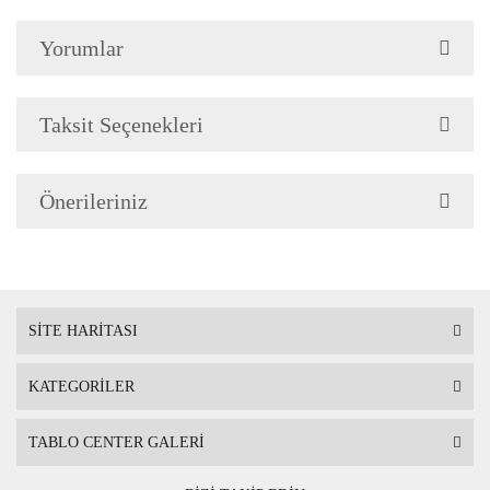
silinerek temizlenebilir. Isıya, suya ve
Yorumlar
neme dayanıklıdır.
Teknolojimiz
Baskı Tekniği son teknoloji Uv
Taksit Seçenekleri
Baskı makinalarında Taş üzerine
basılmaktadır.
Önerileriniz
Renkler ve Mürekkep
Baskıda kullanılan boyalarımız
solmama garantili ve gerçeğe en
yakın renk tonlarını seçmiş
SİTE HARİTASI
olduğunuz tabloya yansıtır.
Avrupa
standartlarına uygun insan sağlığına
KATEGORİLER
zararlı hiçbir madde içermez
TABLO CENTER GALERİ
Tablo Ölçüsü
Çerçeveli tablo
20 cm x 20