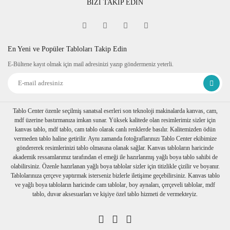
BİZİ TAKİP EDİN
cm'dir. Çerçeve i
çinde bulunan
baskılı doğal taş 1cm kalınlıkta 10cm
x 10cm dir.
En Yeni ve Popüler Tabloları Takip Edin
Çerçeve Özelliği
E-Bültene kayıt olmak için mail adresinizi yazıp göndermeniz yeterli.
Kullanılan çerçeveler yüksek
kaliteli, eskitme görünümlü
kompozit malzemeden üretilmiştir.
Tablo Center özenle seçilmiş sanatsal eserleri son teknoloji makinalarda kanvas, cam,
mdf üzerine bastırmanıza imkan sunar. Yüksek kalitede olan resimlerimiz sizler için
Kalınlık :2 cm. Önyüz 3,5cm.
kanvas tablo, mdf tablo, cam tablo olarak canlı renklerde basılır. Kalitemizden ödün
Tablo arkasında askı aparatı
vermeden tablo haline getirilir. Aynı zamanda fotoğraflarınızı Tablo Center ekibimize
göndererek resimlerinizi tablo olmasına olanak sağlar. Kanvas tabloların haricinde
mevcuttır.
akademik ressamlarımız tarafından el emeği ile hazırlanmış yağlı boya tablo sahibi de
olabilirsiniz. Özenle hazırlanan yağlı boya tablolar sizler için titizlikle çizilir ve boyanır.
Ambalaj
Tablolarınıza çerçeve yaptırmak isterseniz bizlerle iletişime geçebilirsiniz. Kanvas tablo
ve yağlı boya tabloların haricinde cam tablolar, boy aynaları, çerçeveli tablolar, mdf
Çerçeveli taş tablolarınız özenli bir
tablo, duvar aksesuarları ve kişiye özel tablo hizmeti de vermekteyiz.
şekilde baloncuklu ambalaja sarılıp,
özel kutusuna konulur. Nakliye