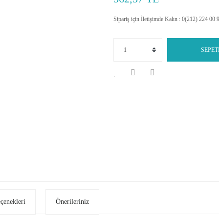
Sipariş için İletişimde Kalın : 0(212) 224 00 
SEPET
eçenekleri
Önerileriniz