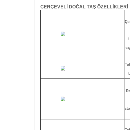
ÇERÇEVELİ DOĞAL TAŞ ÖZELLİKLERİ
Çe
Ürü
su
Te
Ba
Re
Ba
sta
Ta