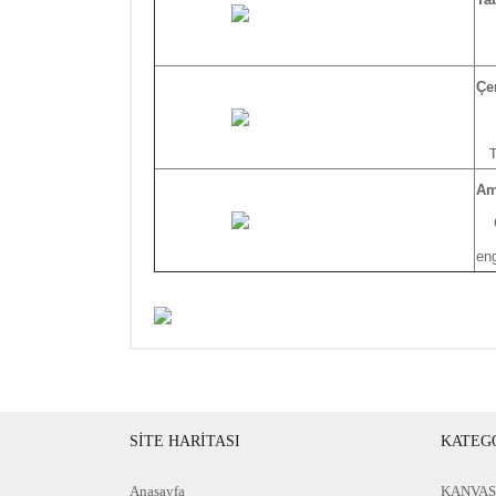
Çe
Çe
Ta
Am
Çer
eng
SİTE HARİTASI
KATEG
Anasayfa
KANVAS