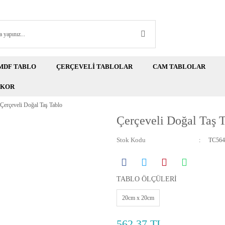
MDF TABLO
ÇERÇEVELİ TABLOLAR
CAM TABLOLAR
EKOR
Çerçeveli Doğal Taş Tablo
Çerçeveli Doğal Taş 
Stok Kodu
TC564
TABLO ÖLÇÜLERİ
20cm x 20cm
562,37 TL