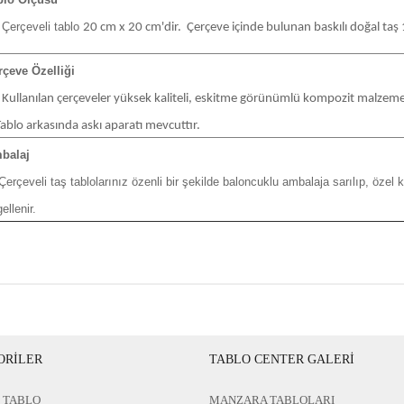
rçeveli tablo
20 cm x 20 cm'dir. Çerçeve i
çinde bulunan baskılı doğal taş
rçeve Özelliği
Kullanılan çerçeveler yüksek kaliteli, eskitme görünümlü kompozit malzemed
blo arkasında askı aparatı mevcuttır.
balaj
çeveli taş tablolarınız özenli bir şekilde baloncuklu ambalaja sarılıp, özel
ellenir.
ORİLER
TABLO CENTER GALERİ
 TABLO
MANZARA TABLOLARI