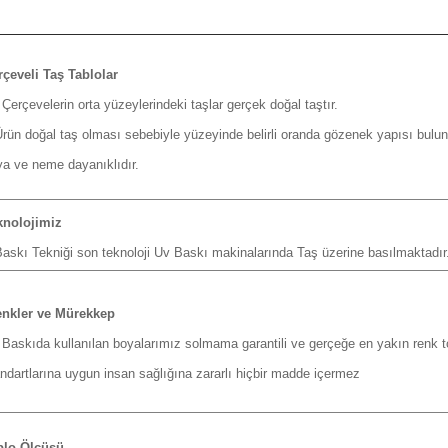
rçeveli Taş Tablolar
Çerçevelerin orta yüzeylerindeki taşlar gerçek doğal taştır.
n doğal taş olması sebebiyle yüzeyinde belirli oranda gözenek yapısı bulunma
ya ve neme dayanıklıdır.
knolojimiz
skı Tekniği son teknoloji Uv Baskı makinalarında Taş üzerine basılmaktadır
nkler ve Mürekkep
skıda kullanılan boyalarımız solmama garantili ve gerçeğe en yakın renk to
ndartlarına uygun insan sağlığına zararlı hiçbir madde içermez
blo Ölçüsü