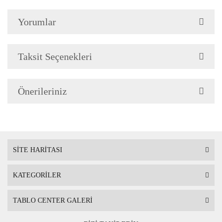
silinerek temizlenebilir. Isıya, suya ve
Yorumlar
neme dayanıklıdır.
Teknolojimiz
Baskı Tekniği son teknoloji Uv
Taksit Seçenekleri
Baskı makinalarında Taş üzerine
basılmaktadır.
Önerileriniz
Renkler ve Mürekkep
Baskıda kullanılan boyalarımız
solmama garantili ve gerçeğe en
yakın renk tonlarını seçmiş
SİTE HARİTASI
olduğunuz tabloya yansıtır.
Avrupa
standartlarına uygun insan sağlığına
KATEGORİLER
zararlı hiçbir madde içermez
TABLO CENTER GALERİ
Tablo Ölçüsü
Çerçeveli tablo
20 cm x 20