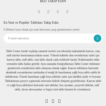
BİZİ TAKİP EDİN
cm'dir. Çerçeve i
çinde bulunan
baskılı doğal taş 1cm kalınlıkta 10cm
x 10cm dir.
En Yeni ve Popüler Tabloları Takip Edin
Çerçeve Özelliği
E-Bültene kayıt olmak için mail adresinizi yazıp göndermeniz yeterli.
Kullanılan çerçeveler yüksek
kaliteli, eskitme görünümlü
kompozit malzemeden üretilmiştir.
Tablo Center özenle seçilmiş sanatsal eserleri son teknoloji makinalarda kanvas, cam,
mdf üzerine bastırmanıza imkan sunar. Yüksek kalitede olan resimlerimiz sizler için
Kalınlık :2 cm. Önyüz 3,5cm.
kanvas tablo, mdf tablo, cam tablo olarak canlı renklerde basılır. Kalitemizden ödün
Tablo arkasında askı aparatı
vermeden tablo haline getirilir. Aynı zamanda fotoğraflarınızı Tablo Center ekibimize
göndererek resimlerinizi tablo olmasına olanak sağlar. Kanvas tabloların haricinde
mevcuttır.
akademik ressamlarımız tarafından el emeği ile hazırlanmış yağlı boya tablo sahibi de
olabilirsiniz. Özenle hazırlanan yağlı boya tablolar sizler için titizlikle çizilir ve boyanır.
Ambalaj
Tablolarınıza çerçeve yaptırmak isterseniz bizlerle iletişime geçebilirsiniz. Kanvas tablo
ve yağlı boya tabloların haricinde cam tablolar, boy aynaları, çerçeveli tablolar, mdf
Çerçeveli taş tablolarınız özenli bir
tablo, duvar aksesuarları ve kişiye özel tablo hizmeti de vermekteyiz.
şekilde baloncuklu ambalaja sarılıp,
özel kutusuna konulur. Nakliye