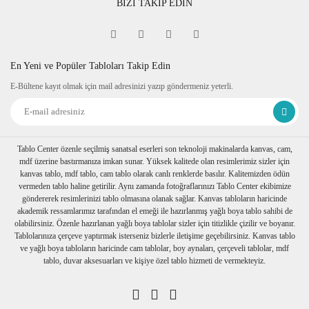
BİZİ TAKİP EDİN
cm'dir. Çerçeve i
çinde bulunan
baskılı doğal taş 1cm kalınlıkta 10cm
x 10cm dir.
En Yeni ve Popüler Tabloları Takip Edin
Çerçeve Özelliği
E-Bültene kayıt olmak için mail adresinizi yazıp göndermeniz yeterli.
Kullanılan çerçeveler yüksek
kaliteli, eskitme görünümlü
kompozit malzemeden üretilmiştir.
Tablo Center özenle seçilmiş sanatsal eserleri son teknoloji makinalarda kanvas, cam,
mdf üzerine bastırmanıza imkan sunar. Yüksek kalitede olan resimlerimiz sizler için
Kalınlık :2 cm. Önyüz 3,5cm.
kanvas tablo, mdf tablo, cam tablo olarak canlı renklerde basılır. Kalitemizden ödün
Tablo arkasında askı aparatı
vermeden tablo haline getirilir. Aynı zamanda fotoğraflarınızı Tablo Center ekibimize
göndererek resimlerinizi tablo olmasına olanak sağlar. Kanvas tabloların haricinde
mevcuttır.
akademik ressamlarımız tarafından el emeği ile hazırlanmış yağlı boya tablo sahibi de
olabilirsiniz. Özenle hazırlanan yağlı boya tablolar sizler için titizlikle çizilir ve boyanır.
Ambalaj
Tablolarınıza çerçeve yaptırmak isterseniz bizlerle iletişime geçebilirsiniz. Kanvas tablo
ve yağlı boya tabloların haricinde cam tablolar, boy aynaları, çerçeveli tablolar, mdf
Çerçeveli taş tablolarınız özenli bir
tablo, duvar aksesuarları ve kişiye özel tablo hizmeti de vermekteyiz.
şekilde baloncuklu ambalaja sarılıp,
özel kutusuna konulur. Nakliye