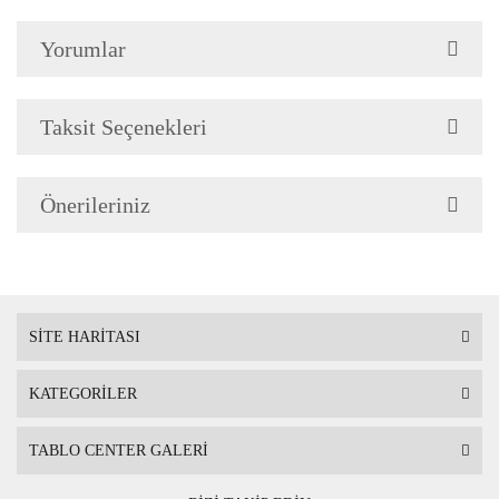
silinerek temizlenebilir. Isıya, suya ve
Yorumlar
neme dayanıklıdır.
Teknolojimiz
Baskı Tekniği son teknoloji Uv
Taksit Seçenekleri
Baskı makinalarında Taş üzerine
basılmaktadır.
Önerileriniz
Renkler ve Mürekkep
Baskıda kullanılan boyalarımız
solmama garantili ve gerçeğe en
yakın renk tonlarını seçmiş
SİTE HARİTASI
olduğunuz tabloya yansıtır.
Avrupa
standartlarına uygun insan sağlığına
KATEGORİLER
zararlı hiçbir madde içermez
TABLO CENTER GALERİ
Tablo Ölçüsü
Çerçeveli tablo
20 cm x 20