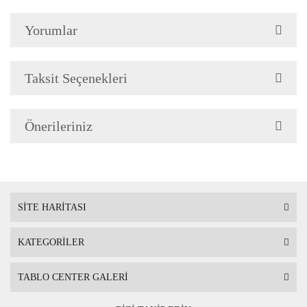
Yorumlar
Teknolojimiz
Baskı Tekniği son teknoloji Uv Baskı makinalarında Taş üzerine
Taksit Seçenekleri
Renkler ve Mürekkep
Önerileriniz
Baskıda kullanılan boyalarımız solmama garantili ve gerçeğe en
Tablo Ölçüsü
Çerçeveli tablo
20 cm x 20 cm'dir. Çerçeve i
çinde bulunan ba
SİTE HARİTASI
Çerçeve Özelliği
Kullanılan çerçeveler yüksek kaliteli, eskitme görünümlü ko
KATEGORİLER
Tablo arkasında askı aparatı mevcuttır.
TABLO CENTER GALERİ