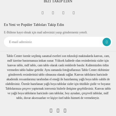
Ambalaj
BİZİ TAKİP EDİN
Çerçeveli taş tablolarınız özenli bir şekilde baloncuklu ambalaj
En Yeni ve Popüler Tabloları Takip Edin
E-Bültene kayıt olmak için mail adresinizi yazıp göndermeniz yeterli.
Tablo Center özenle seçilmiş sanatsal eserleri son teknoloji makinalarda kanvas, cam,
mdf üzerine bastırmanıza imkan sunar. Yüksek kalitede olan resimlerimiz sizler için
kanvas tablo, mdf tablo, cam tablo olarak canlı renklerde basılır. Kalitemizden ödün
vermeden tablo haline getirilir. Aynı zamanda fotoğraflarınızı Tablo Center ekibimize
göndererek resimlerinizi tablo olmasına olanak sağlar. Kanvas tabloların haricinde
akademik ressamlarımız tarafından el emeği ile hazırlanmış yağlı boya tablo sahibi de
olabilirsiniz. Özenle hazırlanan yağlı boya tablolar sizler için titizlikle çizilir ve boyanır.
Tablolarınıza çerçeve yaptırmak isterseniz bizlerle iletişime geçebilirsiniz. Kanvas tablo
ve yağlı boya tabloların haricinde cam tablolar, boy aynaları, çerçeveli tablolar, mdf
tablo, duvar aksesuarları ve kişiye özel tablo hizmeti de vermekteyiz.